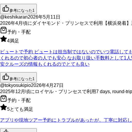
参考になった
1
@keshikaran
2026年5月11日
2026年4月
頃に
ダイヤモンド・プリンセス
で利用
【横浜発着】麗
予約・手配
4
満足
ビュートで予約 ビュートは担当制ではないのでいつ電話して
くれるので初心者の人でも安心 なお取り扱い手数料として1人
安クルーズの情報もくれるのでとても良い
参考になった
1
@tokyosukipio
2026年4月27日
2025年12月
頃に
ロイヤル・プリンセス
で利用
7 days, round-tri
予約・手配
5
とても満足
アプリや現地ツアー予約にトラブルがあったが、丁寧に対応