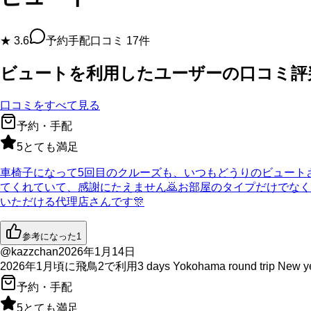
★
3.6
予約手配口コミ
17
件
ビュート
を利用したユーザーの口コミ評
口コミをすべて見る
予約・手配
5
とても満足
車椅子になって5回目のクルーズも、いつもどうりのビュート
てくれていて、感謝にたえません🙇お部屋のタイプだけでな
いただける代理店さんです🎊
参考になった
1
@kazzchan
2026年1月14日
2026年1月
頃に
飛鳥2
で利用
3 days Yokohama round trip New y
予約・手配
5
とても満足