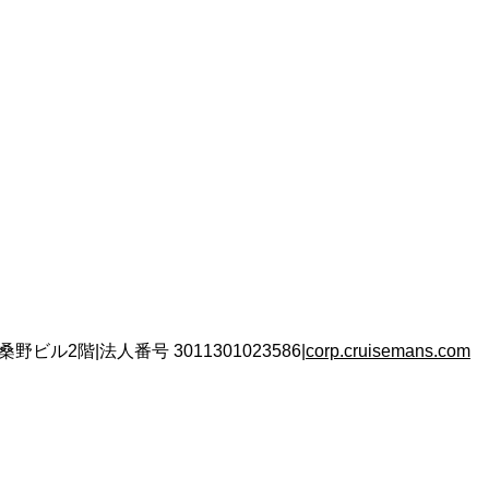
 桑野ビル2階
|
法人番号
3011301023586
|
corp.cruisemans.com