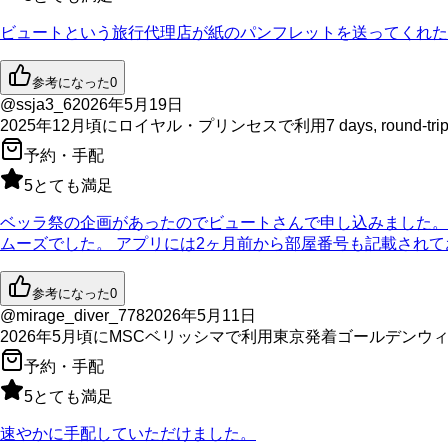
ビュートという旅行代理店が紙のパンフレットを送ってくれた
参考になった
0
@ssja3_6
2026年5月19日
2025年12月
頃に
ロイヤル・プリンセス
で利用
7 days, round-tri
予約・手配
5
とても満足
ベッラ祭の企画があったのでビュートさんで申し込みました。
ムーズでした。 アプリには2ヶ月前から部屋番号も記載され
参考になった
0
@mirage_diver_778
2026年5月11日
2026年5月
頃に
MSCベリッシマ
で利用
東京発着ゴールデンウ
予約・手配
5
とても満足
速やかに手配していただけました。