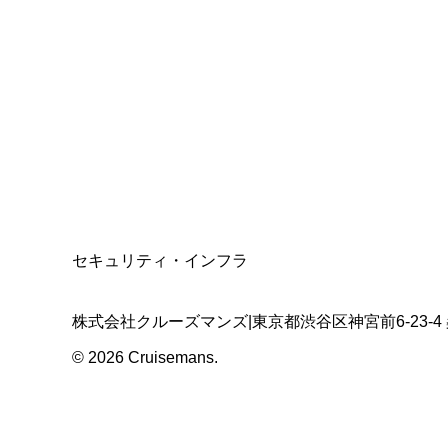
総合旅行業務取扱管理者
資格保有
適格請求書発行事業者
T3011301023586
SSL/TLS暗号化通信
セキュリティ・インフラ
株式会社クルーズマンズ
|
東京都渋谷区神宮前6-23-4
©
2026
Cruisemans.