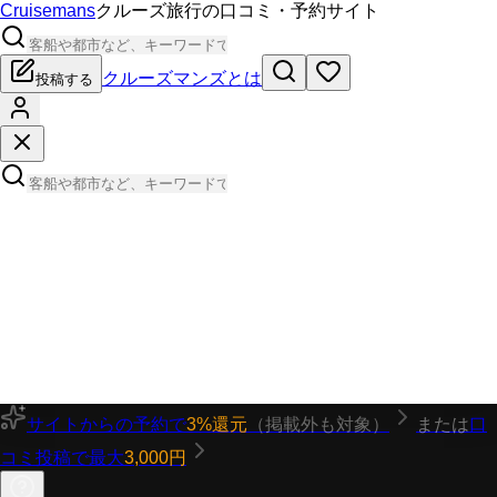
Cruisemans
クルーズ旅行の口コミ・予約サイト
クルーズマンズとは
投稿する
サイトからの予約で
3%還元
（掲載外も対象）
または
口
コミ投稿で最大
3,000円