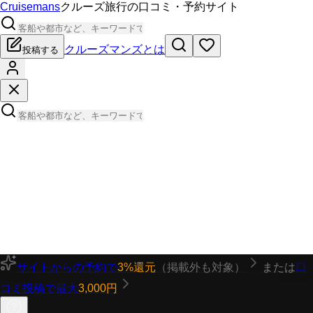
Cruisemans
クルーズ旅行の口コミ・予約サイト
クルーズマンズとは
投稿する
サイトからの予約で
3%還元
（掲載外も対象）
または
口
コミ投稿で最大
3,000円