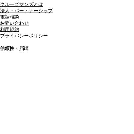
クルーズマンズとは
法人・パートナーシップ
電話相談
お問い合わせ
利用規約
プライバシーポリシー
信頼性・届出
総合旅行業務取扱管理者
資格保有
適格請求書発行事業者
T3011301023586