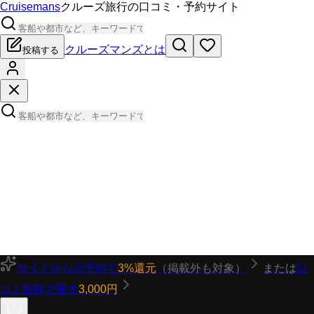
Cruisemans
クルーズ旅行の口コミ・予約サイト
クルーズマンズとは
投稿する
サイトからの予約で
3%還元
（掲載外も対象）
または
口
コミ投稿で最大
3,000円