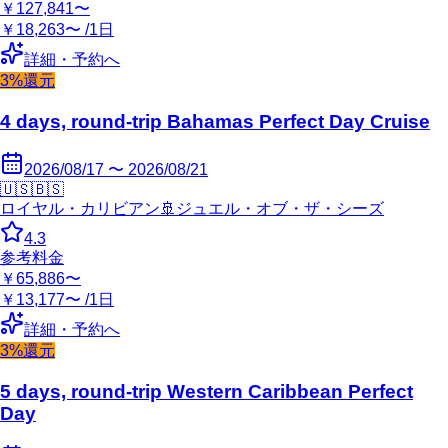
￥127,841〜
￥18,263〜 /1日
詳細・予約へ
3%還元
4 days, round-trip Bahamas Perfect Day Cruise
2026/08/17 〜 2026/08/21
🇺🇸
🇧🇸
ロイヤル・カリビアン
🚢
ジュエル・オブ・ザ・シーズ
4.3
参考料金
￥65,886〜
￥13,177〜 /1日
詳細・予約へ
3%還元
5 days, round-trip Western Caribbean Perfect
Day