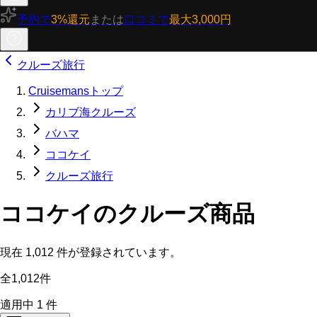
予約で
3%還元
または
口コミで
最大3,000円
クルーズ旅行
Cruisemansトップ
カリブ海クルーズ
バハマ
ココケイ
クルーズ旅行
ココケイのクルーズ商品
現在
1,012
件が登録されています。
全1,012件
適用中
1
件