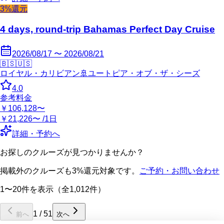
3%還元
4 days, round-trip Bahamas Perfect Day Cruise
2026/08/17 〜 2026/08/21
🇧🇸
🇺🇸
ロイヤル・カリビアン
🚢
ユートピア・オブ・ザ・シーズ
4.0
参考料金
￥106,128〜
￥21,226〜 /1日
詳細・予約へ
お探しのクルーズが見つかりませんか？
掲載外のクルーズも3%還元対象です。
ご予約・お問い合わせ
1〜20件を表示（全1,012件）
1
/
51
前へ
次へ