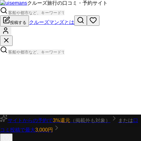
Cruisemans
クルーズ旅行の口コミ・予約サイト
クルーズマンズとは
投稿する
サイトからの予約で
3%還元
（掲載外も対象）
または
口
コミ投稿で最大
3,000円