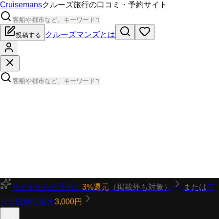
Cruisemans
クルーズ旅行の口コミ・予約サイト
クルーズマンズとは
投稿する
サイトからの予約で
3%還元
（掲載外も対象）
または
口
コミ投稿で最大
3,000円