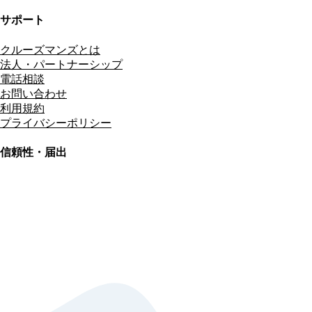
サポート
クルーズマンズとは
法人・パートナーシップ
電話相談
お問い合わせ
利用規約
プライバシーポリシー
信頼性・届出
総合旅行業務取扱管理者
資格保有
適格請求書発行事業者
T3011301023586