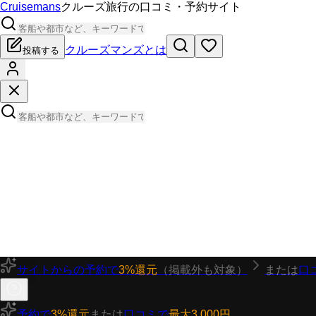
Cruisemans
クルーズ旅行の口コミ・予約サイト
クルーズマンズとは
投稿する
サイトからの予約で
3%還元
（掲載外も対象）
または
口
予約で
3%還元
または
口コミで
最大3,000円