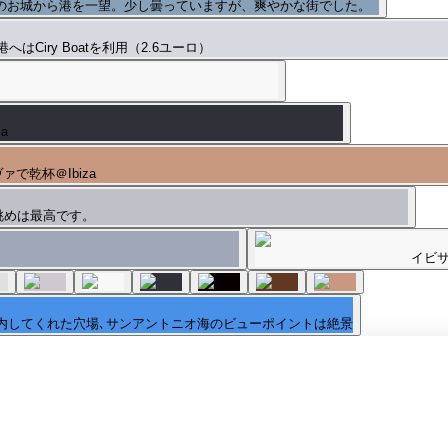
のお城から港を一望。少し曇っていますが、爽やかな街でした。
はCiry Boatを利用（2.6ユーロ）
za
で乾杯＠Ibiza
眺めは最高です。
イビサ
案内してくれた穴場､サンアントニオ海のビューポイントは絶景