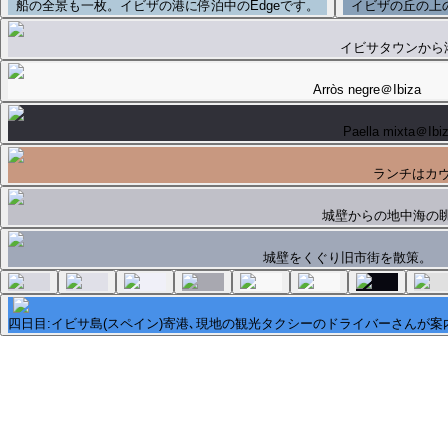
船の全景も一枚。イビザの港に停泊中のEdgeです。
イビザの丘の上
イビサタウンから港へ
Arròs negre＠Ibiza
Paella mixta＠Ibi
ランチはカヴァ
城壁からの地中海の
城壁をくぐり旧市街を散策。
四日目:イビサ島(スペイン)寄港､現地の観光タクシーのドライバーさんが