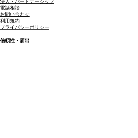
法人・パートナーシップ
電話相談
お問い合わせ
利用規約
プライバシーポリシー
信頼性・届出
総合旅行業務取扱管理者
資格保有
適格請求書発行事業者
T3011301023586
SSL/TLS暗号化通信