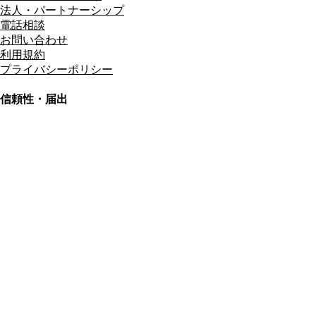
法人・パートナーシップ
電話相談
お問い合わせ
利用規約
プライバシーポリシー
信頼性・届出
総合旅行業務取扱管理者
資格保有
適格請求書発行事業者
T3011301023586
SSL/TLS暗号化通信