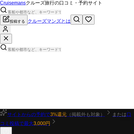
Cruisemans
クルーズ旅行の口コミ・予約サイト
クルーズマンズとは
投稿する
サイトからの予約で
3%還元
（掲載外も対象）
または
口
コミ投稿で最大
3,000円