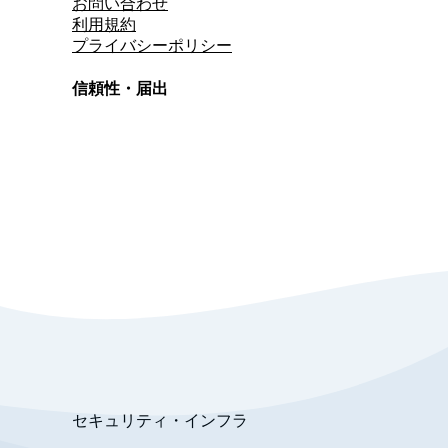
お問い合わせ
利用規約
プライバシーポリシー
信頼性・届出
総合旅行業務取扱管理者
資格保有
適格請求書発行事業者
T3011301023586
SSL/TLS暗号化通信
セキュリティ・インフラ