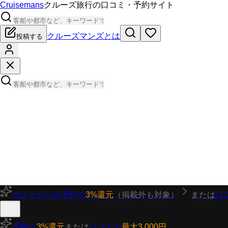
Cruisemans
クルーズ旅行の口コミ・予約サイト
クルーズマンズとは
投稿する
サイトからの予約で
3%還元
（掲載外も対象）
または
口
予約で
3%還元
または
口コミで
最大3,000円