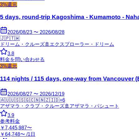
3%還元
5 days, round-trip Kagoshima - Kumamoto - Nah
2026/08/23 〜 2026/08/28
🇯🇵
🇹🇼
ドリーム・クルーズ
🚢
エクスプローラー・ドリーム
3.8
料金を問い合わせる
3%還元
114 nights / 115 days, one-way from Vancouver 
2026/08/27 〜 2026/12/19
🇦🇺
🇺🇸
🇸🇬
🇨🇳
🇳🇿
🇮🇩
+
6
アザマラ・クラブ・クルーズ
🚢
アザマラ・パシュート
3.9
参考料金
￥7,445,987〜
￥64,748〜 /1日