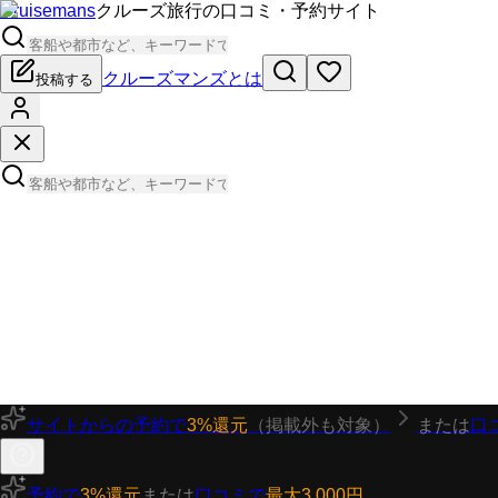
Cruisemans
クルーズ旅行の口コミ・予約サイト
クルーズマンズとは
投稿する
サイトからの予約で
3%還元
（掲載外も対象）
または
口
予約で
3%還元
または
口コミで
最大3,000円