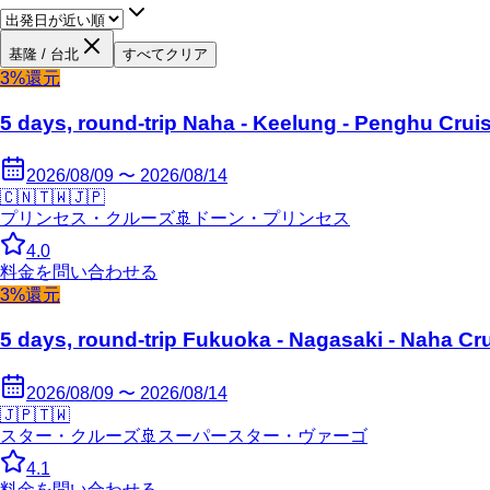
基隆 / 台北
すべてクリア
3%還元
5 days, round-trip Naha - Keelung - Penghu Crui
2026/08/09 〜 2026/08/14
🇨🇳
🇹🇼
🇯🇵
プリンセス・クルーズ
🚢
ドーン・プリンセス
4.0
料金を問い合わせる
3%還元
5 days, round-trip Fukuoka - Nagasaki - Naha Cr
2026/08/09 〜 2026/08/14
🇯🇵
🇹🇼
スター・クルーズ
🚢
スーパースター・ヴァーゴ
4.1
料金を問い合わせる