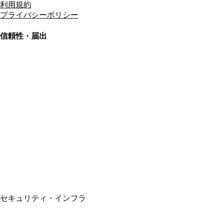
利用規約
プライバシーポリシー
信頼性・届出
総合旅行業務取扱管理者
資格保有
適格請求書発行事業者
T3011301023586
SSL/TLS暗号化通信
セキュリティ・インフラ