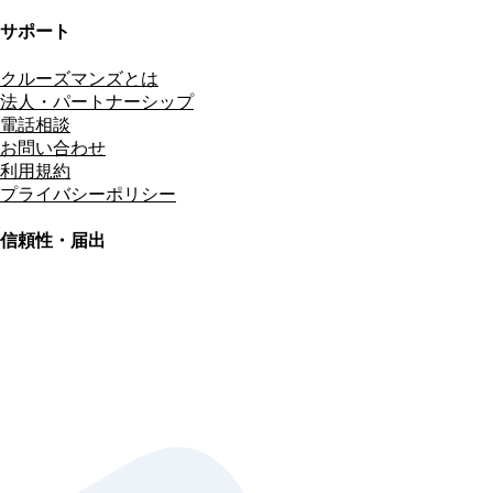
サポート
クルーズマンズとは
法人・パートナーシップ
電話相談
お問い合わせ
利用規約
プライバシーポリシー
信頼性・届出
総合旅行業務取扱管理者
資格保有
適格請求書発行事業者
T3011301023586