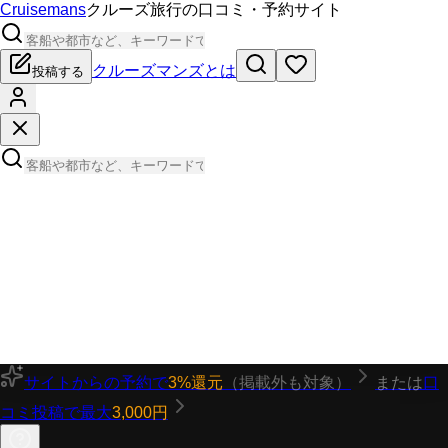
Cruisemans
クルーズ旅行の口コミ・予約サイト
クルーズマンズとは
投稿する
サイトからの予約で
3%還元
（掲載外も対象）
または
口
コミ投稿で最大
3,000円