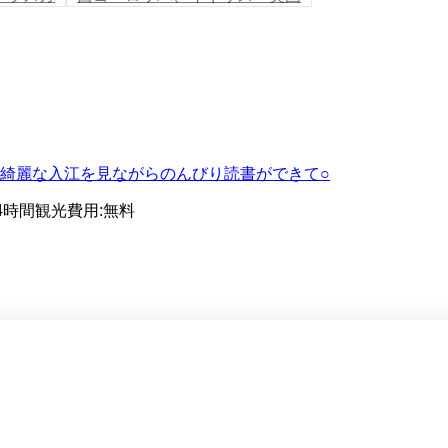
綺麗な入江を見ながらのんびり読書ができて○
4時間
観光費用
:
無料