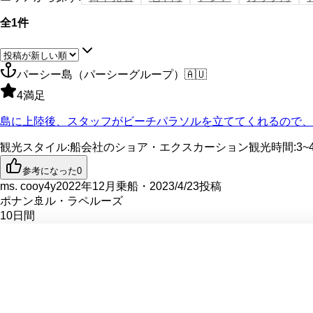
全1件
パーシー島（パーシーグループ）
🇦🇺
4
満足
島に上陸後、スタッフがビーチパラソルを立ててくれるので、
観光スタイル
:
船会社のショア・エクスカーション
観光時間
:
3~
参考になった
0
ms. cooy4y
2022年12月乗船・2023/4/23投稿
ポナン
🚢
ル・ラペルーズ
10
日間