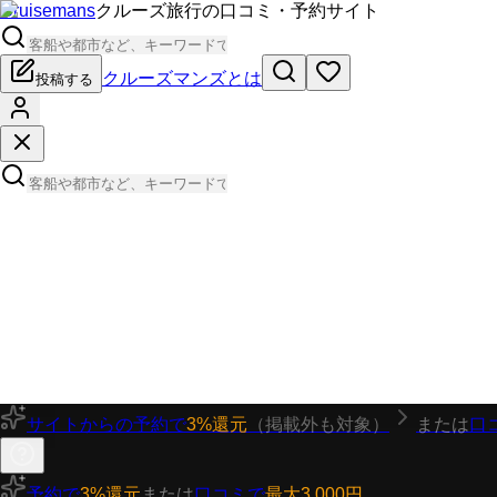
Cruisemans
クルーズ旅行の口コミ・予約サイト
クルーズマンズとは
投稿する
サイトからの予約で
3%還元
（掲載外も対象）
または
口
予約で
3%還元
または
口コミで
最大3,000円