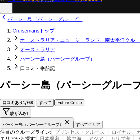
パーシー島（パーシーグループ）
Cruisemansトップ
オーストラリア・ニュージーランド、南太平洋クルー
オーストラリア
パーシー島（パーシーグループ）
口コミ・乗船記
パーシー島（パーシーグルー
|
|
口コミあり
1,768
すべて
Future Cruise
絞り込み
1
パーシー島（パーシーグループ）
すべてクリア
注目のクルーズライン
:
プリンセス・クルーズ
ロイヤル・
エリアから探す
:
日本発着
地中海
アジア
カリブ海