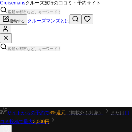
Cruisemans
クルーズ旅行の口コミ・予約サイト
クルーズマンズとは
投稿する
サイトからの予約で
3%還元
（掲載外も対象）
または
口
コミ投稿で最大
3,000円