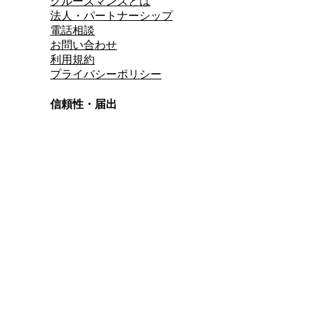
クルーズマンズとは
法人・パートナーシップ
電話相談
お問い合わせ
利用規約
プライバシーポリシー
信頼性・届出
総合旅行業務取扱管理者
資格保有
適格請求書発行事業者
T3011301023586
SSL/TLS暗号化通信