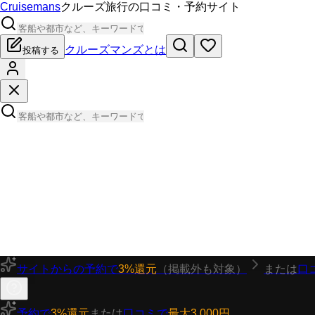
Cruisemans
クルーズ旅行の口コミ・予約サイト
クルーズマンズとは
投稿する
サイトからの予約で
3%還元
（掲載外も対象）
または
口
予約で
3%還元
または
口コミで
最大3,000円