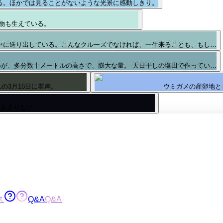
る。ほかでは見ることがないような光景に感動しきり。
物も生えている。
中に送り出している。こんなクルーズでなければ、一生来ることも、もし…
が、多分数十メートルの高さで、膨大な量。 天日干しの塩田で作ってい…
の3月16日に着岸。
ウミガメの産卵地と
はあまりない。
ス
Q&A
Q&A