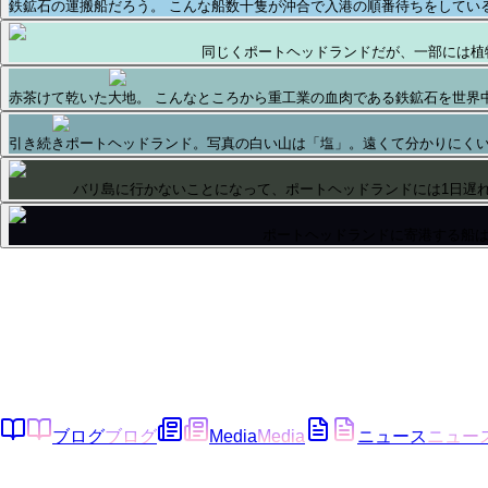
鉄鉱石の運搬船だろう。 こんな船数十隻が沖合で入港の順番待ちをしてい
同じくポートヘッドランドだが、一部には植
赤茶けて乾いた大地。 こんなところから重工業の血肉である鉄鉱石を世界
引き続きポートヘッドランド。写真の白い山は「塩」。遠くて分かりにくい
バリ島に行かないことになって、ポートヘッドランドには1日遅れ
ポートヘッドランドに寄港する船
ブログ
ブログ
Media
Media
ニュース
ニュー