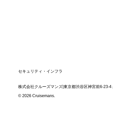
総合旅行業務取扱管理者
資格保有
適格請求書発行事業者
T3011301023586
SSL/TLS暗号化通信
セキュリティ・インフラ
株式会社クルーズマンズ
|
東京都渋谷区神宮前6-23-4
©
2026
Cruisemans.