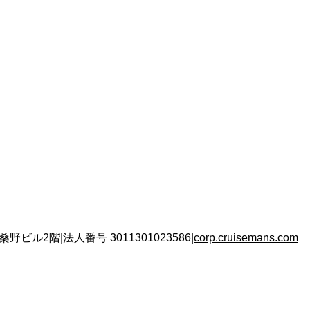
 桑野ビル2階
|
法人番号
3011301023586
|
corp.cruisemans.com