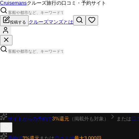
Cruisemans
クルーズ旅行の口コミ・予約サイト
クルーズマンズとは
投稿する
サイトからの予約で
3%還元
（掲載外も対象）
または
口
予約で
3%還元
または
口コミで
最大3,000円