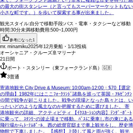
来て、フォークランド諸島という非常に複雑な歴史を持った島
の最大の街スタンレー（と言ってもスーパーマーケットもない
小さな町です。）を歩いて探索する事が出来ました。
観光スタイル
:
自分で
移動手段
:
バス・電車・タクシーなど
移動
時間
:
30分未満
移動費用
:
500~1,000円
参考になった
1
mr. minamiku
2025年12月乗船・1/13投稿
オーシャニア・クルーズ
🚢
マリーナ
21
日間
ポート・スタンリー（東フォークランド島）
🇬🇧
3
普通
寄港地観光 City Drive & Museum: 10:00am-12:00；$70【選定
の理由】1982年にはここﾌｫｰｸﾗﾝﾄﾞ諸島を巡って英国・ｱﾙｾﾞﾝﾁﾝ
の間で戦争が起こりました。戦争の現場となった島々とは、い
ったいどのような風土なのか把握するために選びました。 寄
港地観光の詳細、アクティビティ 【ｲｸｽｶｰｼｮﾝ内容】ﾃﾝﾀﾞｰﾎﾞｰﾄ
に乗って、ｽﾀﾝﾘｰの波止場まで移動。ﾊﾞｽに乗車し市の東にある
飛行場からﾄｰﾃﾑﾎﾟｰﾙ、西の総督官邸まで車上観光をし、歴史博
物館で下車しました。 【感想】上陸して風と雨が強く、観光