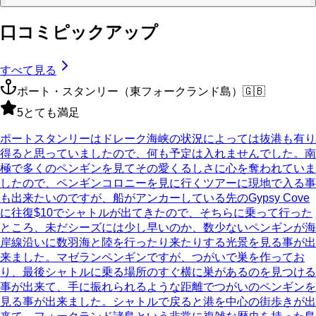
口コミピックアップ
すべて見る
ポート・スタンリー（東フォークランド島）
🇬🇧
5
とても満足
ポートスタンリーはドレーク海峡の状況によっては抜港も有り
得ると思っていましたので、何も予定は入れませんでした。南
極で多くのペンギンを見てその愛くるしさに心を奪われていま
したので、ペンギンコロニーを見に行くツアーに現地で入る事
も出来たいのですが、船がアンカーしている先のGypsy Cove
に往復$10でシャトルが出てきたので、そちらに乗って行った
ところ、未だシーズには少し早いのか、数少ないペンギンが海
岸線沿いに数羽海と陸を行ったり来たりする光景を見る事が出
来ました。マゼランペンギンですが、つがいで巣を作ってお
り、最後シャトルに乗る場所のすぐ横に巣があるのを見つける
事が出来て、手に振れられるような距離でつがいのペンギンを
見る事が出来ました。シャトルで戻ると港を中心の街歩きが出