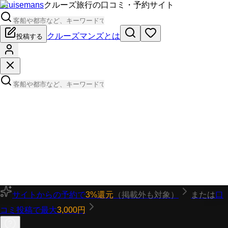
Cruisemans
クルーズ旅行の口コミ・予約サイト
クルーズマンズとは
投稿する
サイトからの予約で
3%還元
（掲載外も対象）
または
口
コミ投稿で最大
3,000円