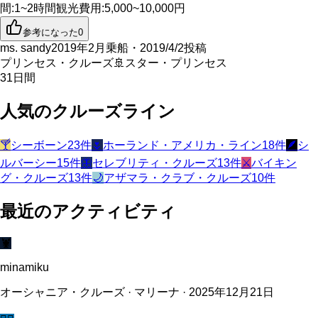
間
:
1~2時間
観光費用
:
5,000~10,000円
参考になった
0
ms. sandy
2019年2月乗船・2019/4/2投稿
プリンセス・クルーズ
🚢
スター・プリンセス
31
日間
人気のクルーズライン
🍸
シーボーン
23
件
🌷
ホーランド・アメリカ・ライン
18
件
🪶
シ
ルバーシー
15
件
🦋
セレブリティ・クルーズ
13
件
⚔️
バイキン
グ・クルーズ
13
件
🌙
アザマラ・クラブ・クルーズ
10
件
最近のアクティビティ
🦞
minamiku
オーシャニア・クルーズ · マリーナ · 2025年12月21日