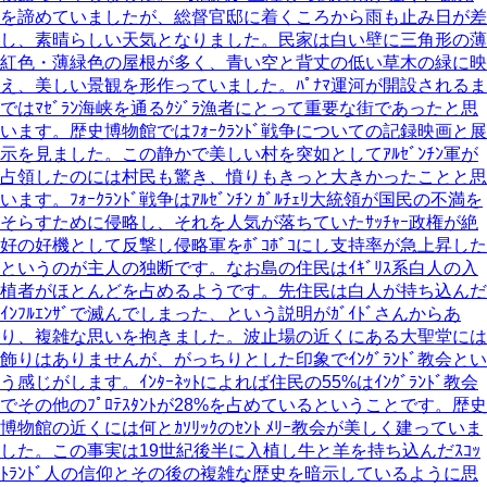
を諦めていましたが、総督官邸に着くころから雨も止み日が差
し、素晴らしい天気となりました。民家は白い壁に三角形の薄
紅色・薄緑色の屋根が多く、青い空と背丈の低い草木の緑に映
え、美しい景観を形作っていました。ﾊﾟﾅﾏ運河が開設されるま
ではﾏｾﾞﾗﾝ海峡を通るｸｼﾞﾗ漁者にとって重要な街であったと思
います。歴史博物館ではﾌｫｰｸﾗﾝﾄﾞ戦争についての記録映画と展
示を見ました。この静かで美しい村を突如としてｱﾙｾﾞﾝﾁﾝ軍が
占領したのには村民も驚き、憤りもきっと大きかったことと思
います。ﾌｫｰｸﾗﾝﾄﾞ戦争はｱﾙｾﾞﾝﾁﾝ ｶﾞﾙﾁｪﾘ大統領が国民の不満を
そらすために侵略し、それを人気が落ちていたｻｯﾁｬｰ政権が絶
好の好機として反撃し侵略軍をﾎﾞｺﾎﾞｺにし支持率が急上昇した
というのが主人の独断です。なお島の住民はｲｷﾞﾘｽ系白人の入
植者がほとんどを占めるようです。先住民は白人が持ち込んだ
ｲﾝﾌﾙｴﾝｻﾞで滅んでしまった、という説明がｶﾞｲﾄﾞさんからあ
り、複雑な思いを抱きました。波止場の近くにある大聖堂には
飾りはありませんが、がっちりとした印象でｲﾝｸﾞﾗﾝﾄﾞ教会とい
う感じがします。ｲﾝﾀｰﾈｯﾄによれば住民の55%はｲﾝｸﾞﾗﾝﾄﾞ教会
でその他のﾌﾟﾛﾃｽﾀﾝﾄが28%を占めているということです。歴史
博物館の近くには何とｶｿﾘｯｸのｾﾝﾄ ﾒﾘｰ教会が美しく建っていま
した。この事実は19世紀後半に入植し牛と羊を持ち込んだｽｺｯ
ﾄﾗﾝﾄﾞ人の信仰とその後の複雑な歴史を暗示しているように思