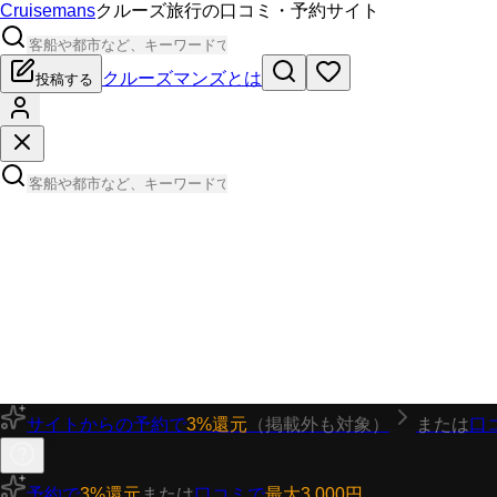
Cruisemans
クルーズ旅行の口コミ・予約サイト
クルーズマンズとは
投稿する
サイトからの予約で
3%還元
（掲載外も対象）
または
口
予約で
3%還元
または
口コミで
最大3,000円