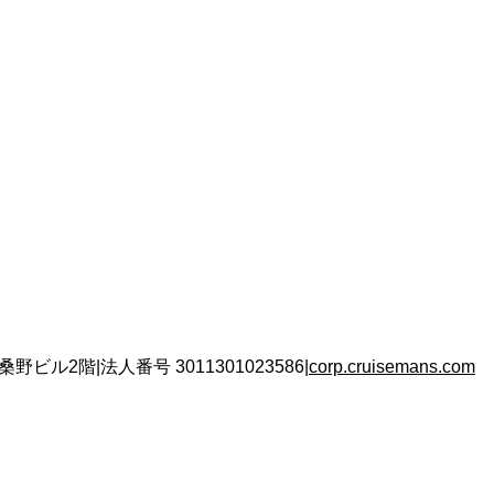
 桑野ビル2階
|
法人番号
3011301023586
|
corp.cruisemans.com