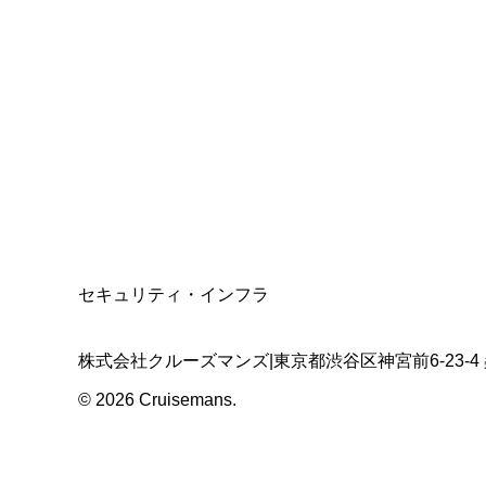
総合旅行業務取扱管理者
資格保有
適格請求書発行事業者
T3011301023586
SSL/TLS暗号化通信
セキュリティ・インフラ
株式会社クルーズマンズ
|
東京都渋谷区神宮前6-23-4
©
2026
Cruisemans.