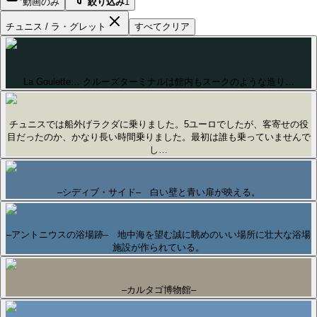
動画のみ
絞り込み
1
チュニス / ラ・グレット
すべてクリア
La Goulette… クルーズターミナルは館内もスークのような造り…
チュニスでは船外げラクダに乗りました。5ユーロでしたが、客寄せの役
目だったのか、かなり長い時間乗りました。最初は誰も乗っていませんで
し…
–シディブ・サイド– 白い壁と青い扉が映える。
–アントニウスの浴場跡– 地中海を望む誠に眺めのいい場所に壮大な浴場
施設が作られている。
–カルタゴ博物館–