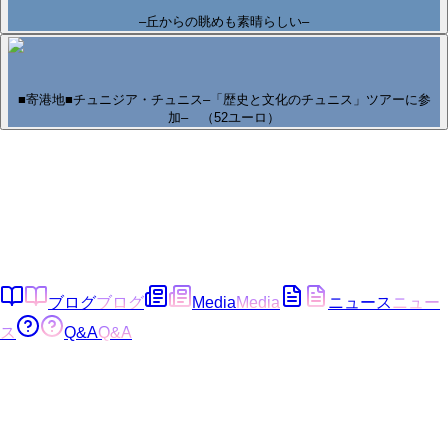
–丘からの眺めも素晴らしい–
■寄港地■チュニジア・チュニス–「歴史と文化のチュニス」ツアーに参
加– （52ユーロ）
ブログ
ブログ
Media
Media
ニュース
ニュー
ス
Q&A
Q&A