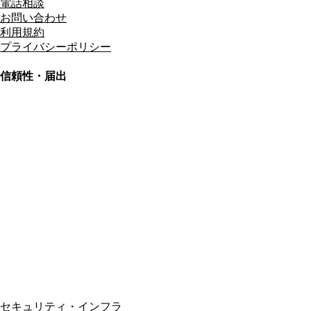
電話相談
お問い合わせ
利用規約
プライバシーポリシー
信頼性・届出
総合旅行業務取扱管理者
資格保有
適格請求書発行事業者
T3011301023586
SSL/TLS暗号化通信
セキュリティ・インフラ