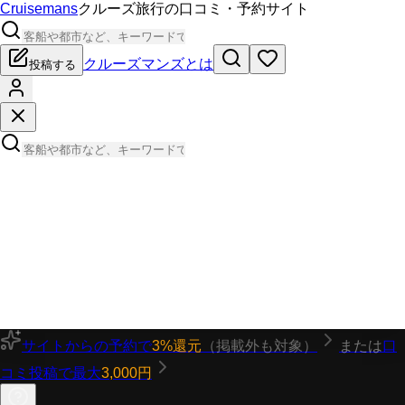
Cruisemans
クルーズ旅行の口コミ・予約サイト
クルーズマンズとは
投稿する
サイトからの予約で
3%還元
（掲載外も対象）
または
口
コミ投稿で最大
3,000円