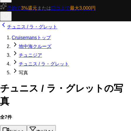
予約で
3%還元
または
口コミで
最大3,000円
チュニス / ラ・グレット
Cruisemansトップ
地中海クルーズ
チュニジア
チュニス / ラ・グレット
写真
チュニス / ラ・グレットの写
真
全7件