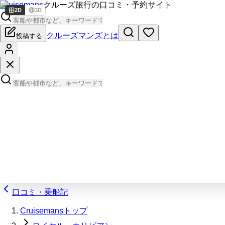
Cruisemans
クルーズ旅行の口コミ・予約サイト
2D
3D
クルーズマンズとは
投稿する
口コミ・乗船記
Cruisemansトップ