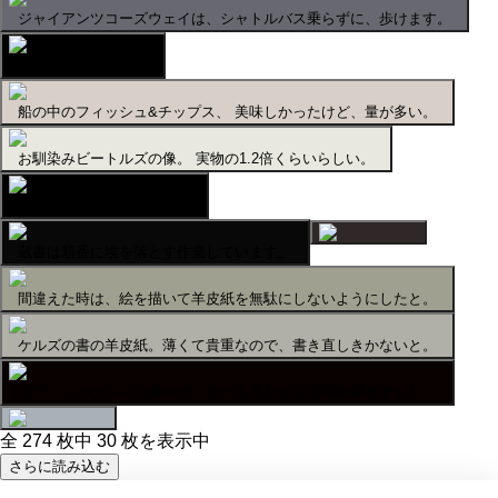
ジャイアンツコーズウェイは、シャトルバス乗らずに、歩けます。
グレンゴリー蒸留所
船の中のフィッシュ&チップス、 美味しかったけど、量が多い。
お馴染みビートルズの像。 実物の1.2倍くらいらしい。
ギネスビール🍺工場見学中
蔵書は順番に埃を落とす作業しています。
間違えた時は、絵を描いて羊皮紙を無駄にしないようにしたと。
ケルズの書の羊皮紙。薄くて貴重なので、書き直しきかないと。
ダブリンのケルズの書のポスターを見ながら説明を聞きました。
全 274 枚中 30 枚を表示中
さらに読み込む