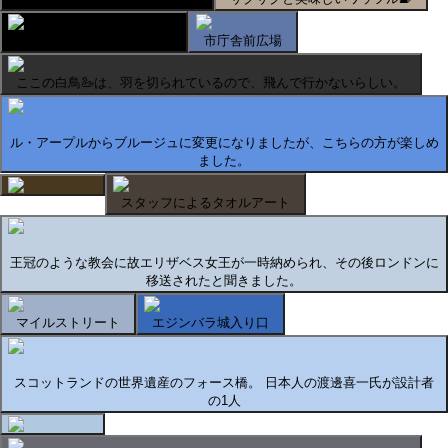
ピエロ🤡が目印の地ビール
市庁舎前広場
ここの白鳥🦢は、羽を切られているので、飛んで行かないらしい。
ル・アープルからブルージュに変更になりましたが、こちらの方が楽しめ
ました。
スタッフによるタオルアート
王冠のような教会に故エリザベス女王が一時納められ、その後ロンドンに
移送されたと聞きました。
マイルストリート
エジンバラ城入り口
スコットランドの世界遺産のフォース橋。 日本人の渡邊喜一氏が設計者
の1人