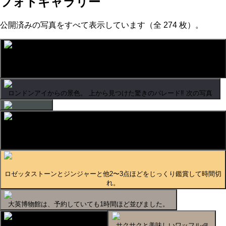
フォトギャラリー
公開済みの写真をすべて表示しています（全 274 枚）。
最後に年一度の自転車パレード。環境保護の為、車より自転車を…ついで
に、より、自然体で…と、言うことらしいです😳
ロンドンアイからの景色。 上から見つけた驚きのパレード‼️ 次の写真
前回乗れなかったロンドンアイ。 こちらも並ぶけど、乗員数が多いの
で、待ち時間少なかったです。
ロゼッタストーンとジンジャーと他2〜3点ほどをじっくり鑑賞して時間切
れ。
大英博物館は、予約していても1時間ほど並びました。
日本人のスタッフもおりました
サクサクと美味しいワッフル🧇