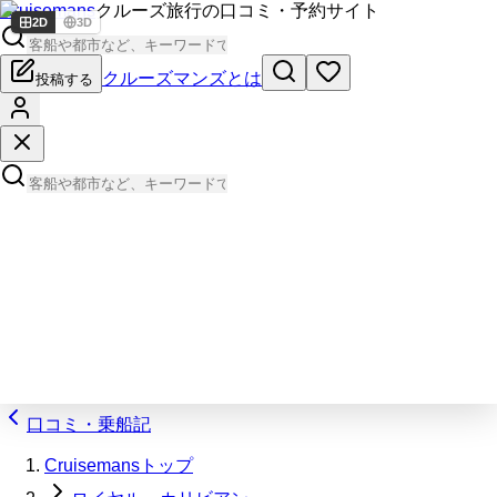
Cruisemans
クルーズ旅行の口コミ・予約サイト
2D
3D
クルーズマンズとは
投稿する
口コミ・乗船記
Cruisemansトップ