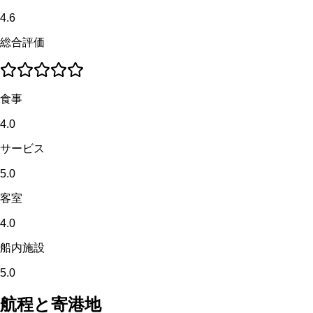
4.6
総合評価
食事
4.0
サービス
5.0
客室
4.0
船内施設
5.0
航程と寄港地