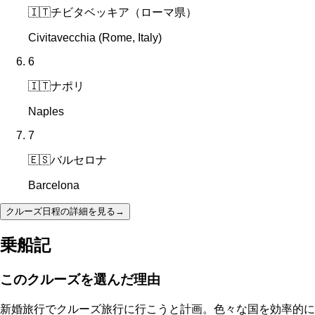
🇮🇹
チビタベッキア（ローマ県）
Civitavecchia (Rome, Italy)
6
🇮🇹
ナポリ
Naples
7
🇪🇸
バルセロナ
Barcelona
クルーズ日程の詳細を見る
→
乗船記
このクルーズを選んだ理由
新婚旅行でクルーズ旅行に行こうと計画。色々な国を効率的に回れる