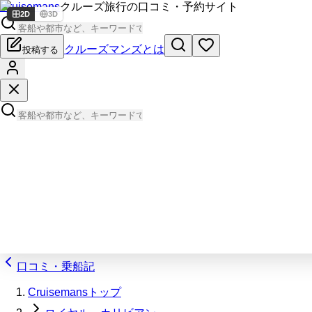
Cruisemans
クルーズ旅行の口コミ・予約サイト
2D
3D
クルーズマンズとは
投稿する
口コミ・乗船記
Cruisemansトップ