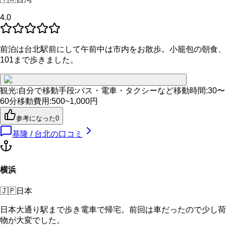
4.0
前泊は台北駅前にして午前中は市内をお散歩。小籠包の朝食、
101まで歩きました。
観光
:
自分で
移動手段
:
バス・電車・タクシーなど
移動時間
:
30〜
60分
移動費用
:
500~1,000円
参考になった
0
基隆 / 台北
の口コミ
横浜
🇯🇵
日本
日本大通り駅まで歩き電車で帰宅。前回は車だったので少し荷
物が大変でした。