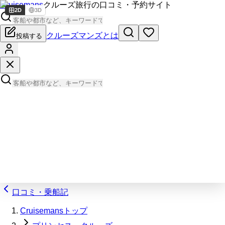
Cruisemans
クルーズ旅行の口コミ・予約サイト
2D
3D
クルーズマンズとは
投稿する
口コミ・乗船記
Cruisemansトップ