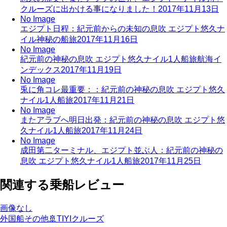
クルーズに出かける事になりました！
2017年11月13日
No Image
エジプト日程：紀元前からの未知の息吹 エジプト悠久ナ
イル神秘の船旅
2017年11月16日
No Image
紀元前の神秘の息吹 エジプト悠久ナイル1人船旅航海イ
ンデックス
2017年11月19日
No Image
兎に角コレ最重要：：紀元前の神秘の息吹 エジプト悠久
ナイル1人船旅
2017年11月21日
No Image
またアラブへ明日出発：紀元前の神秘の息吹 エジプト悠
久ナイル1人船旅
2017年11月24日
No Image
成田第二ターミナル、エジプト並ぶ人：紀元前の神秘の
息吹 エジプト悠久ナイル1人船旅
2017年11月25日
関連する乗船レビュー
画像なし
外国船その他
🚢
TIYIクルーズ