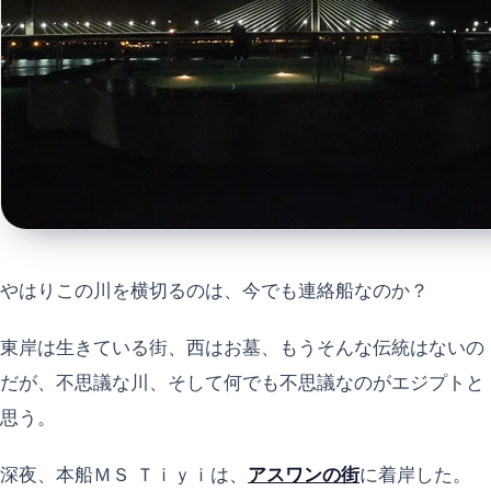
やはりこの川を横切るのは、今でも連絡船なのか？
東岸は生きている街、西はお墓、もうそんな伝統はないの
だが、不思議な川、そして何でも不思議なのがエジプトと
思う。
深夜、本船ＭＳ Ｔｉｙｉは、
アスワンの街
に着岸した。