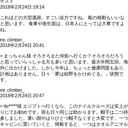
ゲスト
2018年2月24日 19:14
これほどの大型遺跡。すごい迫力ですね。 船の移動もいいな
と思います。 食事や衛生面は、日本人にとっては大事ですよ
ね。
mr. climber_
2018年2月24日 20:41
> まっちゃん様 そろそろまた何処へ行くか？そろそろだろう
と思っていらっしゃる方も多いと思います。最大年間五回、海
外に出かけました。しかし今年は、ちょっと健康問題もあり、
計画はありません。日々「夢は枯野をかけめぐる。」状態で
す。
mr. climber_
2018年2月24日 20:47
> ito*****様 エジプトべ行くなら、このナイルクルーズは安上が
りにてお勧めです。宿も日々同じは助かります。帽子は二つ持
参しました。暑い国やはりひとつ帽子なくすと大変です。一つ
キャビンに置いていくと、帰船すると、一つはタオルアニマル