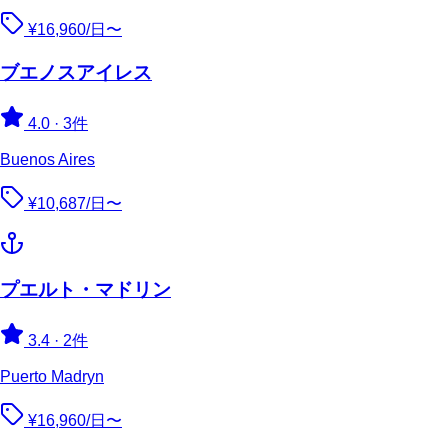
¥16,960/日〜
ブエノスアイレス
4.0
·
3件
Buenos Aires
¥10,687/日〜
プエルト・マドリン
3.4
·
2件
Puerto Madryn
¥16,960/日〜