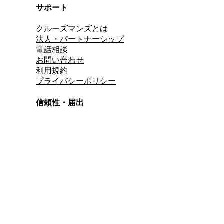
サポート
クルーズマンズとは
法人・パートナーシップ
電話相談
お問い合わせ
利用規約
プライバシーポリシー
信頼性・届出
総合旅行業務取扱管理者
資格保有
適格請求書発行事業者
T3011301023586