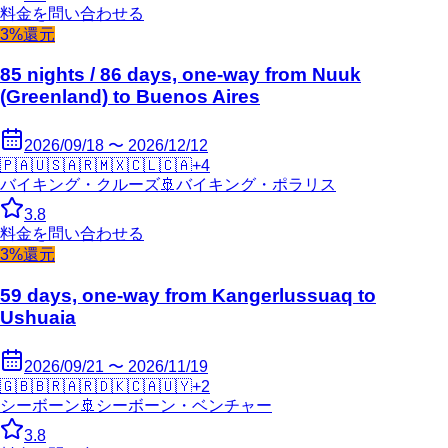
料金を問い合わせる
3%還元
85 nights / 86 days, one-way from Nuuk
(Greenland) to Buenos Aires
2026/09/18 〜 2026/12/12
🇵🇦
🇺🇸
🇦🇷
🇲🇽
🇨🇱
🇨🇦
+
4
バイキング・クルーズ
🚢
バイキング・ポラリス
3.8
料金を問い合わせる
3%還元
59 days, one-way from Kangerlussuaq to
Ushuaia
2026/09/21 〜 2026/11/19
🇬🇧
🇧🇷
🇦🇷
🇩🇰
🇨🇦
🇺🇾
+
2
シーボーン
🚢
シーボーン・ベンチャー
3.8