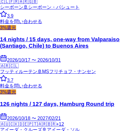
🇨🇱
🇫🇷
🇦🇷
🇬🇧
シーボーン
🚢
シーボーン・パシュート
3.9
料金を問い合わせる
3%還元
14 nights / 15 days, one-way from Valparaiso
(Santiago, Chile) to Buenos Aires
2026/10/17 〜 2026/10/31
🇦🇷
🇨🇱
フッティルーテン
🚢
MSフリチョフ・ナンセン
3.7
料金を問い合わせる
3%還元
126 nights / 127 days, Hamburg Round trip
2026/10/18 〜 2027/02/21
🇦🇺
🇨🇰
🇩🇪
🇵🇹
🇦🇷
🇧🇷
+
12
アイーダ・クルーズ
🚢
アイーダ・ソル