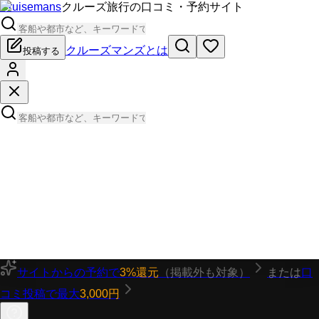
Cruisemans
クルーズ旅行の口コミ・予約サイト
クルーズマンズとは
投稿する
サイトからの予約で
3%還元
（掲載外も対象）
または
口
コミ投稿で最大
3,000円