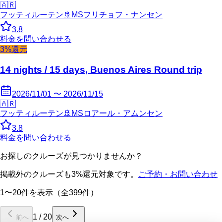
🇦🇷
フッティルーテン
🚢
MSフリチョフ・ナンセン
3.8
料金を問い合わせる
3%還元
14 nights / 15 days, Buenos Aires Round trip
2026/11/01 〜 2026/11/15
🇦🇷
フッティルーテン
🚢
MSロアール・アムンセン
3.8
料金を問い合わせる
お探しのクルーズが見つかりませんか？
掲載外のクルーズも3%還元対象です。
ご予約・お問い合わせ
1〜20件を表示（全399件）
1
/
20
前へ
次へ