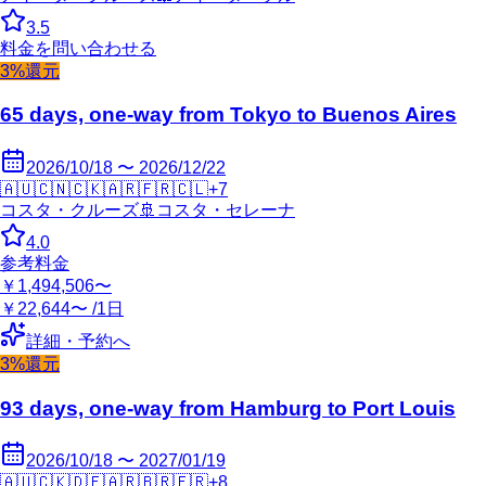
3.5
料金を問い合わせる
3%還元
65 days, one-way from Tokyo to Buenos Aires
2026/10/18 〜 2026/12/22
🇦🇺
🇨🇳
🇨🇰
🇦🇷
🇫🇷
🇨🇱
+
7
コスタ・クルーズ
🚢
コスタ・セレーナ
4.0
参考料金
￥1,494,506〜
￥22,644〜 /1日
詳細・予約へ
3%還元
93 days, one-way from Hamburg to Port Louis
2026/10/18 〜 2027/01/19
🇦🇺
🇨🇰
🇩🇪
🇦🇷
🇧🇷
🇫🇷
+
8