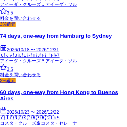
アイーダ・クルーズ
🚢
アイーダ・ソル
3.5
料金を問い合わせる
3%還元
74 days, one-way from Hamburg to Sydney
2026/10/18 〜 2026/12/31
🇨🇰
🇦🇺
🇩🇪
🇦🇷
🇧🇷
🇫🇷
+
7
アイーダ・クルーズ
🚢
アイーダ・ソル
3.5
料金を問い合わせる
3%還元
60 days, one-way from Hong Kong to Buenos
Aires
2026/10/23 〜 2026/12/22
🇦🇺
🇨🇳
🇨🇰
🇦🇷
🇫🇷
🇨🇱
+
5
コスタ・クルーズ
🚢
コスタ・セレーナ