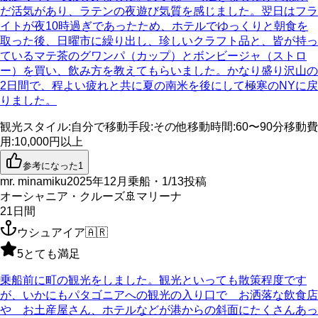
だ活気があり、ラテンの夜遊び気質を感じました。翌日はフラ
イトが夜10時過ぎであったため、ホテルでゆっくりと朝食を
取った後、日曜市に繰り出し、珍しいクラフト品と、皆が持っ
ているマテ茶のグワンパ（カップ）とボンビージャ（ストロ
ー）を買い、飲み方を教えてもらいました。かなり盛り沢山の
2日間で、程よい疲れと共に夏の南米を後にして極寒のNYに戻
りました。
観光スタイル
:
自分で
移動手段
:
その他
移動時間
:
60〜90分
移動費
用
:
10,000円以上
参考になった
1
mr. minamiku
2025年12月乗船・1/13投稿
オーシャニア・クルーズ
🚢
マリーナ
21
日間
ウシュアイア
🇦🇷
5
とても満足
乗船前に町の観光をしました。観光といっても散策程度です
が、いかにもパタゴニアへの観光の入り口で お洒落な飲食店
や お土産屋さん、ホテルなどが港からの斜面にたくさんあっ