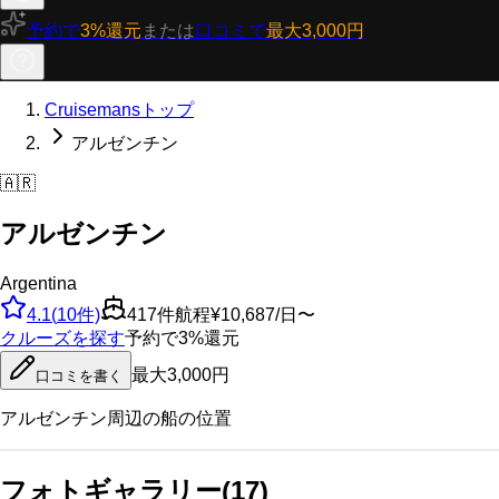
予約で
3%還元
または
口コミで
最大3,000円
Cruisemansトップ
アルゼンチン
🇦🇷
アルゼンチン
Argentina
4.1
(
10
件)
417
件航程
¥10,687/日〜
クルーズを探す
予約で3%還元
最大3,000円
口コミを書く
アルゼンチン
周辺の船の位置
フォトギャラリー
(
17
)