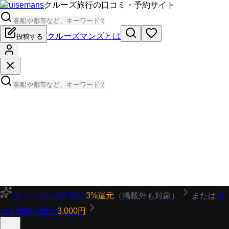
Cruisemans
クルーズ旅行の口コミ・予約サイト
クルーズマンズとは
投稿する
サイトからの予約で
3%還元
（掲載外も対象）
または
口
コミ投稿で最大
3,000円