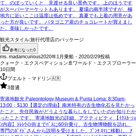
て、のぼっていくと 見渡せる良い景色です。 上のほうです
がスーパーマーケットもあります。 夏場の南半球ですが、極
地方に近いここは温度は低めです。 真夏でも上着の用意があ
った方が良いです。 パタゴニア産のチョコレートが買えまし
た。美味しかったです。
観光スタイル
:
旅行代理店のパッケージ
参考になった
0
ms. madamcurious
2020年1月乗船・2020/2/29投稿
クォーク・エクスペディション
🚢
ワールド・エクスプローラー
10
日間
プエルト・マドリン
🇦🇷
3
普通
寄港地観光 Paleontology Museum & Punta Loma: 8:30am-
13:00；$130【選定の理由】南米特有の古生物化石を見たかっ
たこと、先住民族がどうような暮らしをしていたのか知りたか
ったことです。 寄港地観光の詳細、アクティビティ 【ｲｸｽｶｰｼｮ
ﾝ内容】ﾄﾚﾚｳの街までﾊﾞｽに60分乗り、古生物博物館を訪れ、
専門のｶﾞｲﾄﾞさんから説明を受けました。ﾌﾟﾝﾀ ﾛﾏに移動し、ｱ