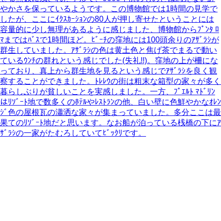
やかさを保っているようです。この博物館では1時間の見学で
したが、ここにｲｸｽｶｰｼｮﾝの80人が押し寄せたということには
容量的に少し無理があるように感じました、博物館からﾌﾟﾝﾀ ﾛ
ﾏまではﾊﾞｽで1時間ほど。ﾋﾞｰﾁの窪地には100頭余りのｱｻﾞﾗｼが
群生していました。ｱｻﾞﾗｼの色は黄土色と焦げ茶でまるで動い
ているｳﾝﾁの群れという感じでした(失礼!!)。窪地の上が柵にな
っており、真上から群生地を見るという感じでｱｻﾞﾗｼを良く観
察することができました。ﾄﾚﾚｳの街は粗末な箱型の家々が多く
暮らしぶりが貧しいことを実感しました。一方、ﾌﾟｴﾙﾄ ﾏﾄﾞﾘﾝ
はﾘｿﾞｰﾄ地で数多くのﾎﾃﾙやﾚｽﾄﾗﾝの他、白い壁に色鮮やかなｵﾚﾝ
ｼﾞ色の屋根瓦の瀟洒な家々が集まっていました。多分ここは最
果てのﾘｿﾞｰﾄ地だと思います。なお船が泊っている桟橋の下にｱ
ｻﾞﾗｼの一家がたむろしていてﾋﾞｯｸﾘです。