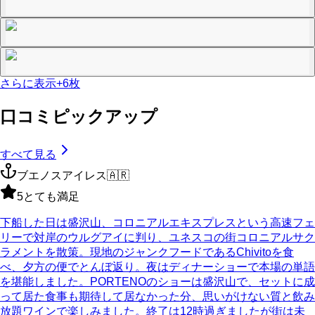
さらに表示
+
6
枚
口コミピックアップ
すべて見る
ブエノスアイレス
🇦🇷
5
とても満足
下船した日は盛沢山、コロニアルエキスプレスという高速フェ
リーで対岸のウルグアイに判り、ユネスコの街コロニアルサク
ラメントを散策。現地のジャンクフードであるChivitoを食
べ、夕方の便でとんぼ返り。夜はディナーショーで本場の単語
を堪能しました。PORTENOのショーは盛沢山で、セットに成
って居た食事も期待して居なかった分、思いがけない質と飲み
放題ワインで楽しみました。終了は12時過ぎましたが街は未