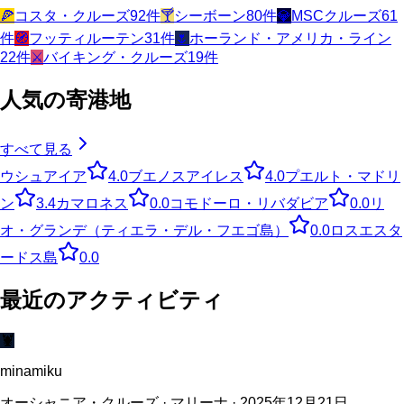
🍕
コスタ・クルーズ
92
件
🍸
シーボーン
80
件
💎
MSCクルーズ
61
件
🧭
フッティルーテン
31
件
🌷
ホーランド・アメリカ・ライン
22
件
⚔️
バイキング・クルーズ
19
件
人気の寄港地
すべて見る
ウシュアイア
4.0
ブエノスアイレス
4.0
プエルト・マドリ
ン
3.4
カマロネス
0.0
コモドーロ・リバダビア
0.0
リ
オ・グランデ（ティエラ・デル・フエゴ島）
0.0
ロスエスタ
ードス島
0.0
最近のアクティビティ
🦞
minamiku
オーシャニア・クルーズ · マリーナ · 2025年12月21日