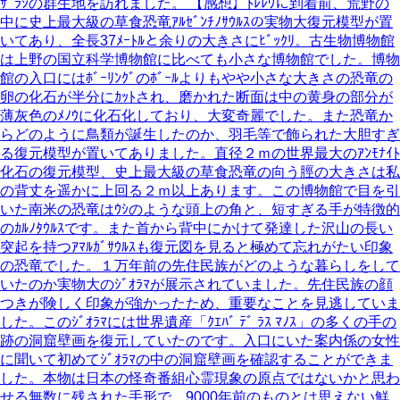
ｻﾞﾗｼの群生地を訪れました。 【感想】ﾄﾚﾚｳに到着前、荒野の
中に史上最大級の草食恐竜ｱﾙｾﾞﾝﾁﾉｻｳﾙｽの実物大復元模型が置
いてあり、全長37ﾒｰﾄﾙと余りの大きさにﾋﾞｯｸﾘ。古生物博物館
は上野の国立科学博物館に比べても小さな博物館でした。博物
館の入口にはﾎﾞｰﾘﾝｸﾞのﾎﾞｰﾙよりもやや小さな大きさの恐竜の
卵の化石が半分にｶｯﾄされ、磨かれた断面は中の黄身の部分が
薄灰色のﾒﾉｳに化石化しており、大変奇麗でした。また恐竜か
らどのように鳥類が誕生したのか、羽毛等で飾られた大胆すぎ
る復元模型が置いてありました。直径２ｍの世界最大のｱﾝﾓﾅｲﾄ
化石の復元模型、史上最大級の草食恐竜の向う脛の大きさは私
の背丈を遥かに上回る２ｍ以上あります。この博物館で目を引
いた南米の恐竜はｳｼのような頭上の角と、短すぎる手が特徴的
のｶﾙﾉﾀｳﾙｽです。また首から背中にかけて発達した沢山の長い
突起を持つｱﾏﾙｶﾞｻｳﾙｽも復元図を見ると極めて忘れがたい印象
の恐竜でした。１万年前の先住民族がどのような暮らしをして
いたのか実物大のｼﾞｵﾗﾏが展示されていました。先住民族の顔
つきが険しく印象が強かったため、重要なことを見逃していま
した。このｼﾞｵﾗﾏには世界遺産「ｸｴﾊﾞ ﾃﾞ ﾗｽ ﾏﾉｽ」の多くの手の
跡の洞窟壁画を復元していたのです。入口にいた案内係の女性
に聞いて初めてｼﾞｵﾗﾏの中の洞窟壁画を確認することができま
した。本物は日本の怪奇番組心霊現象の原点ではないかと思わ
せる無数に残された手形で、9000年前のものとは思えない鮮