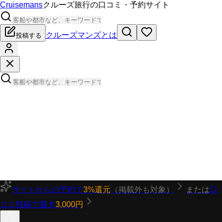
Cruisemans
クルーズ旅行の口コミ・予約サイト
クルーズマンズとは
投稿する
サイトからの予約で
3%還元
（掲載外も対象）
または
口
コミ投稿で最大
3,000円