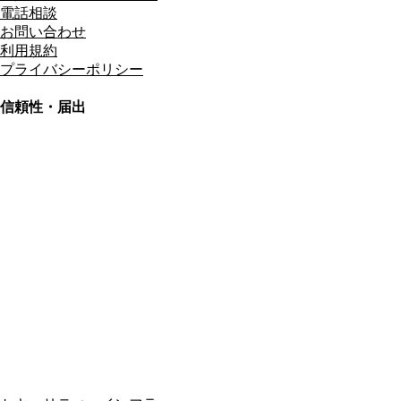
電話相談
お問い合わせ
利用規約
プライバシーポリシー
信頼性・届出
総合旅行業務取扱管理者
資格保有
適格請求書発行事業者
T3011301023586
SSL/TLS暗号化通信