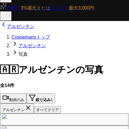
予約で
3%還元
または
口コミで
最大3,000円
アルゼンチン
Cruisemansトップ
アルゼンチン
写真
🇦🇷
アルゼンチンの写真
全14件
動画のみ
絞り込み
1
アルゼンチン
すべてクリア