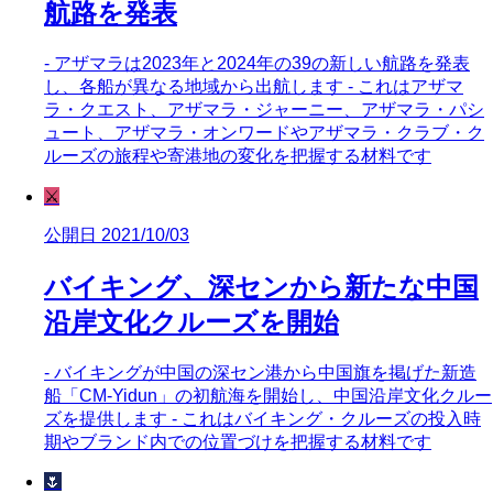
航路を発表
- アザマラは2023年と2024年の39の新しい航路を発表
し、各船が異なる地域から出航します - これはアザマ
ラ・クエスト、アザマラ・ジャーニー、アザマラ・パシ
ュート、アザマラ・オンワードやアザマラ・クラブ・ク
ルーズの旅程や寄港地の変化を把握する材料です
⚔️
公開日 2021/10/03
バイキング、深センから新たな中国
沿岸文化クルーズを開始
- バイキングが中国の深セン港から中国旗を掲げた新造
船「CM-Yidun」の初航海を開始し、中国沿岸文化クルー
ズを提供します - これはバイキング・クルーズの投入時
期やブランド内での位置づけを把握する材料です
🌷