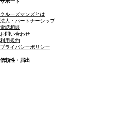
サポート
クルーズマンズとは
法人・パートナーシップ
電話相談
お問い合わせ
利用規約
プライバシーポリシー
信頼性・届出
総合旅行業務取扱管理者
資格保有
適格請求書発行事業者
T3011301023586