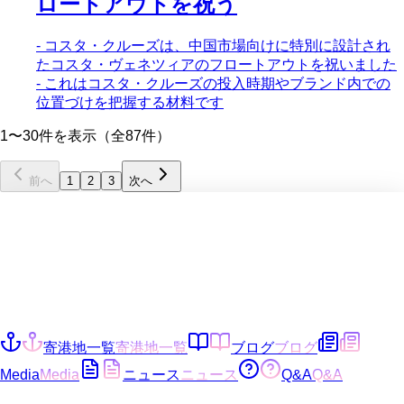
ロートアウトを祝う
- コスタ・クルーズは、中国市場向けに特別に設計され
たコスタ・ヴェネツィアのフロートアウトを祝いました
- これはコスタ・クルーズの投入時期やブランド内での
位置づけを把握する材料です
1〜30件を表示（全87件）
前へ
1
2
3
次へ
寄港地一覧
寄港地一覧
ブログ
ブログ
Media
Media
ニュース
ニュース
Q&A
Q&A