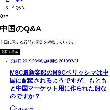
中国
Q&A
Q&A
中国
のQ&A
中国
に関する質問と回答を掲載しています。
質問を投稿
投稿日
2019/03/06
最終回答
2019/03/21
MSC最新客船のMSCベリッシマは中
国に配船されるようですが、もとも
と中国マーケット用に作られた船な
のですか？
1
件の回答