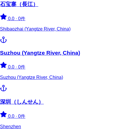
石宝寨（長江）
0.0
·
0件
Shibaozhai (Yangtze River, China)
Suzhou (Yangtze River, China)
0.0
·
0件
Suzhou (Yangtze River, China)
深圳（しんせん）
0.0
·
0件
Shenzhen