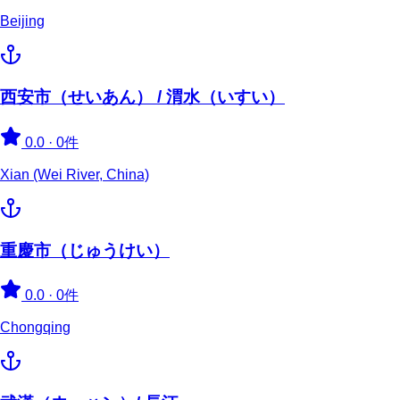
Beijing
西安市（せいあん） / 渭水（いすい）
0.0
·
0件
Xian (Wei River, China)
重慶市（じゅうけい）
0.0
·
0件
Chongqing