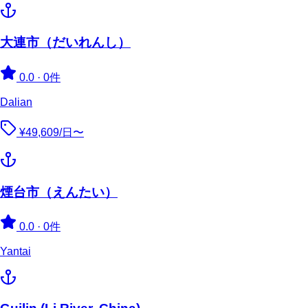
大連市（だいれんし）
0.0
·
0件
Dalian
¥49,609/日〜
煙台市（えんたい）
0.0
·
0件
Yantai