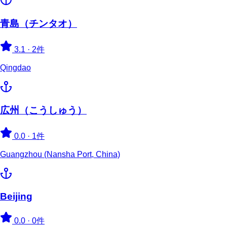
青島（チンタオ）
3.1
·
2件
Qingdao
広州（こうしゅう）
0.0
·
1件
Guangzhou (Nansha Port, China)
Beijing
0.0
·
0件