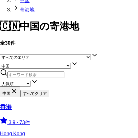
中国
寄港地
🇨🇳
中国
の寄港地
全30件
中国
すべてクリア
香港
3.9
·
73件
Hong Kong