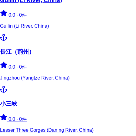
Guilin (Li River, China)
0.0
·
0件
Guilin (Li River, China)
長江（荊州）
0.0
·
0件
Jingzhou (Yangtze River, China)
小三峡
0.0
·
0件
Lesser Three Gorges (Daning River, China)