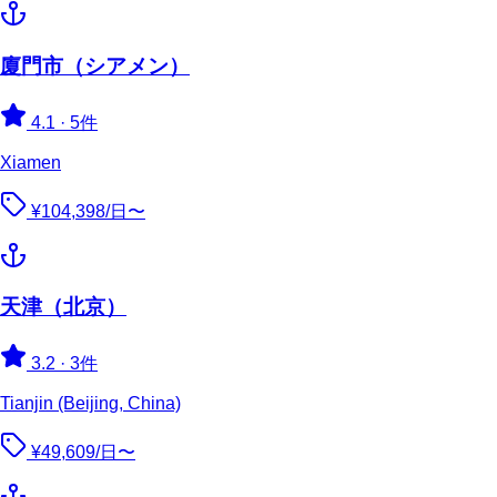
廈門市（シアメン）
4.1
·
5件
Xiamen
¥104,398/日〜
天津（北京）
3.2
·
3件
Tianjin (Beijing, China)
¥49,609/日〜