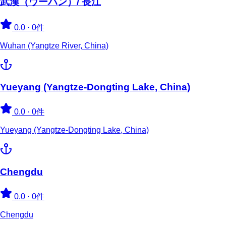
武漢（ウーハン）/ 長江
0.0
·
0件
Wuhan (Yangtze River, China)
Yueyang (Yangtze-Dongting Lake, China)
0.0
·
0件
Yueyang (Yangtze-Dongting Lake, China)
Chengdu
0.0
·
0件
Chengdu