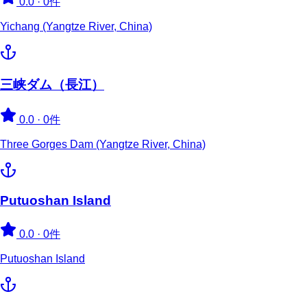
0.0
·
0件
Yichang (Yangtze River, China)
三峡ダム（長江）
0.0
·
0件
Three Gorges Dam (Yangtze River, China)
Putuoshan Island
0.0
·
0件
Putuoshan Island