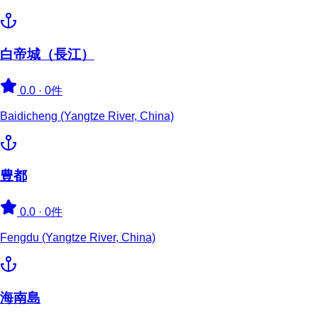
白帝城（長江）
0.0
·
0件
Baidicheng (Yangtze River, China)
豊都
0.0
·
0件
Fengdu (Yangtze River, China)
海南島