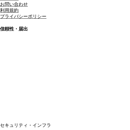
お問い合わせ
利用規約
プライバシーポリシー
信頼性・届出
総合旅行業務取扱管理者
資格保有
適格請求書発行事業者
T3011301023586
SSL/TLS暗号化通信
セキュリティ・インフラ