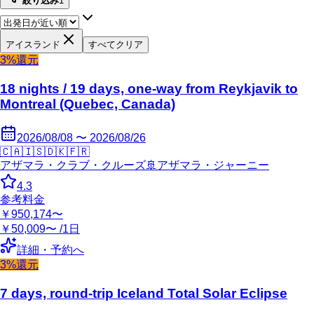
絞り込み
1
アイスランド
すべてクリア
3%還元
18 nights / 19 days, one-way from Reykjavik to
Montreal (Quebec, Canada)
2026/08/08 〜 2026/08/26
🇨🇦
🇮🇸
🇩🇰
🇫🇷
アザマラ・クラブ・クルーズ
🚢
アザマラ・ジャーニー
4.3
参考料金
￥950,174〜
￥50,009〜 /1日
詳細・予約へ
3%還元
7 days, round-trip Iceland Total Solar Eclipse