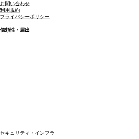
お問い合わせ
利用規約
プライバシーポリシー
信頼性・届出
総合旅行業務取扱管理者
資格保有
適格請求書発行事業者
T3011301023586
SSL/TLS暗号化通信
セキュリティ・インフラ