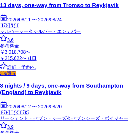
13 days, one-way from Tromso to Reykjavik
2026/08/11 〜 2026/08/24
🇮🇸
🇳🇴
シルバーシー
🚢
シルバー・エンデバー
3.6
参考料金
￥3,018,708〜
￥215,622〜 /1日
詳細・予約へ
3%還元
8 nights / 9 days, one-way from Southampton
(England) to Reykjavik
2026/08/12 〜 2026/08/20
🇬🇧
🇮🇸
🇩🇰
リージェント・セブン・シーズ
🚢
セブンシーズ・ボイジャー
3.9
参考料金