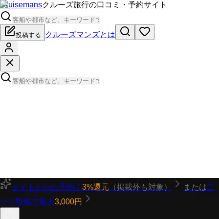
Cruisemans
クルーズ旅行の口コミ・予約サイト
クルーズマンズとは
投稿する
サイトからの予約で
3%還元
（掲載外も対象）
または
口
コミ投稿で最大
3,000円