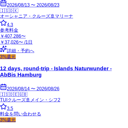
2026/08/13 〜 2026/08/23
🇮🇸
🇩🇰
オーシャニア・クルーズ
🚢
マリーナ
4.3
参考料金
￥407,286〜
￥37,026〜 /1日
詳細・予約へ
3%還元
12 days, round-trip - Islands Naturwunder -
AbBis Hamburg
2026/08/14 〜 2026/08/26
🇮🇸
🇩🇪
🇬🇧
TUIクルーズ
🚢
メイン・シフ2
3.5
料金を問い合わせる
3%還元