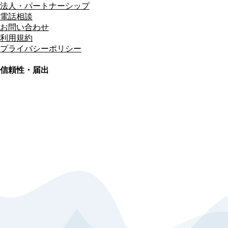
法人・パートナーシップ
電話相談
お問い合わせ
利用規約
プライバシーポリシー
信頼性・届出
総合旅行業務取扱管理者
資格保有
適格請求書発行事業者
T3011301023586
SSL/TLS暗号化通信