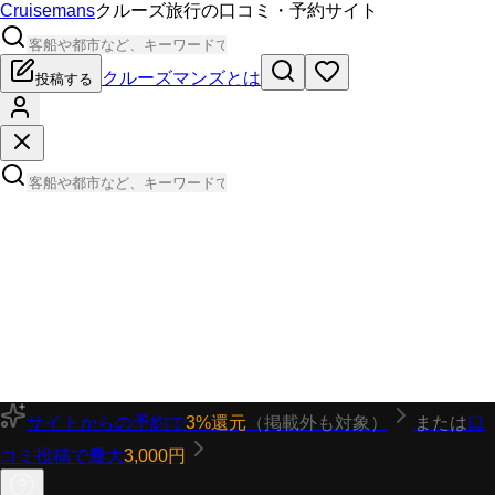
Cruisemans
クルーズ旅行の口コミ・予約サイト
クルーズマンズとは
投稿する
サイトからの予約で
3%還元
（掲載外も対象）
または
口
コミ投稿で最大
3,000円