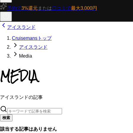
予約で
3%還元
または
口コミで
最大3,000円
アイスランド
Cruisemansトップ
アイスランド
Media
MEDIA
アイスランドの記事
検索
該当する記事はありません