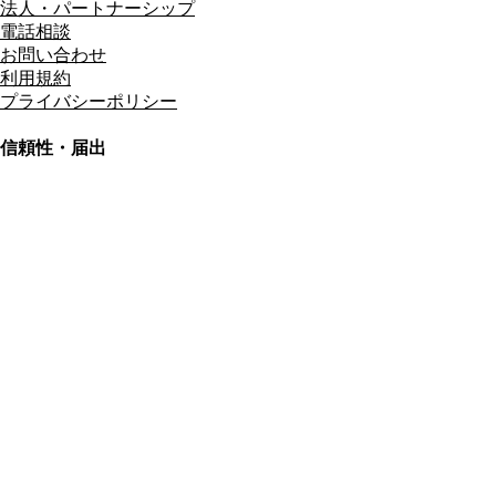
法人・パートナーシップ
電話相談
お問い合わせ
利用規約
プライバシーポリシー
信頼性・届出
総合旅行業務取扱管理者
資格保有
適格請求書発行事業者
T3011301023586
SSL/TLS暗号化通信