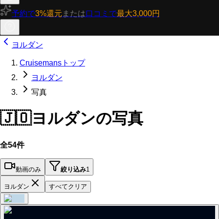
予約で
3%還元
または
口コミで
最大3,000円
ヨルダン
Cruisemansトップ
ヨルダン
写真
🇯🇴
ヨルダンの写真
全54件
動画のみ
絞り込み
1
ヨルダン
すべてクリア