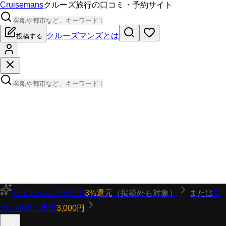
Cruisemans
クルーズ旅行の口コミ・予約サイト
クルーズマンズとは
投稿する
サイトからの予約で
3%還元
（掲載外も対象）
または
口
コミ投稿で最大
3,000円