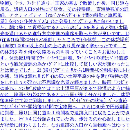
物殿)、ｼｰｸ、ﾌｧｻｰﾄﾞ通り、王家の墓まで散策した後、同じ道を
戻る。遺跡入口のﾎﾃﾙにて昼食、その後帰船。 寄港地観光の詳
細、アクティビティ 【ｱｶﾊﾞからﾜﾃﾞｨ･ﾑｰｻ間の移動と車窓風
景】6台のﾄｲﾚ付きﾊﾞｽ(ｺｰﾁ)に分乗してﾜﾃﾞｨ･ﾑｰｻに向かいまし
た。朝出発して夜帰港するというｽｹｼﾞｭｰﾙを考えると強い太陽
光を避けるため進行方向左側の座席を取った方が良いです。1)
(往き)1時間20分ほど移動したところでﾄｲﾚ休憩、この休憩場所
は海抜1,000m以上の山の上にあり風が強く寒かったです。こ
の休憩を考え何か羽織るものを持っていくことをお勧めしま
す。休憩後1時間でﾜﾃﾞｨ･ﾑｰｻに到着。ﾜﾃﾞｨ･ﾑｰｻの街はﾍﾟﾄﾗ遺跡
という観光資源の為かｴｼﾞﾌﾟﾄに比較して貧しい家が無かったこ
とは驚きでした。2) (帰り)ﾜﾃﾞｨ･ﾑｰｻから1時間40分移動後にﾄｲﾚ
休憩。道路は涸れ川(ﾜﾃﾞｨ)の広い土漠平原の中を延び独特の形
をした山々が浮かぶ不思議な光景が続きました。映画「ｱﾗﾋﾞｱ
のﾛﾚﾝｽ」のｱｶﾊﾞ攻略ではこの土漠平原がまるで砂漠のように描
かれ、映画がﾌｨｸｼｮﾝであるという事が良く分かりました。休憩
後30分にて港に到着しました。 【ｶﾞｲﾄﾞﾂｱｰの状況】ﾍﾟﾄﾗ遺跡
ではｶﾞｲﾄﾞﾂｱｰ開始後1時間で宝物殿へ、さらに30分で円形劇場
に到着、帰りは同じ道を１時間程で遺跡入口に戻ることができ
ました。ﾚﾍﾞﾙ４に分類されていた為、歩けるのか心配しました
が杞憂に終わりました。なお遺跡の入口から宝物殿へはゆっく