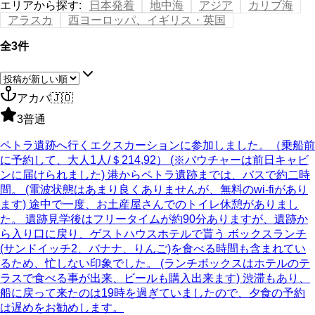
エリアから探す
:
日本発着
地中海
アジア
カリブ海
アラスカ
西ヨーロッパ、イギリス・英国
全3件
アカバ
🇯🇴
3
普通
ペトラ遺跡へ行くエクスカーションに参加しました。（乗船前
に予約して、大人1人/＄214,92） (※バウチャーは前日キャビ
ンに届けられました) 港からペトラ遺跡までは、バスで約二時
間。 (電波状態はあまり良くありませんが、無料のwi-fiがあり
ます) 途中で一度、お土産屋さんでのトイレ休憩がありまし
た。 遺跡見学後はフリータイムが約90分ありますが、遺跡か
ら入り口に戻り、ゲストハウスホテルで貰う ボックスランチ
(サンドイッチ2、バナナ、りんご)を食べる時間も含まれてい
るため、忙しない印象でした。 (ランチボックスはホテルのテ
ラスで食べる事が出来、ビールも購入出来ます) 渋滞もあり、
船に戻って来たのは19時を過ぎていましたので、夕食の予約
は遅めをお勧めします。