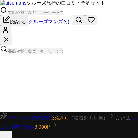
Cruisemans
クルーズ旅行の口コミ・予約サイト
クルーズマンズとは
投稿する
サイトからの予約で
3%還元
（掲載外も対象）
または
口
コミ投稿で最大
3,000円