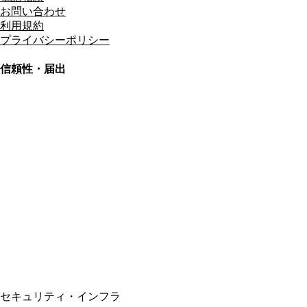
お問い合わせ
利用規約
プライバシーポリシー
信頼性・届出
総合旅行業務取扱管理者
資格保有
適格請求書発行事業者
T3011301023586
SSL/TLS暗号化通信
セキュリティ・インフラ