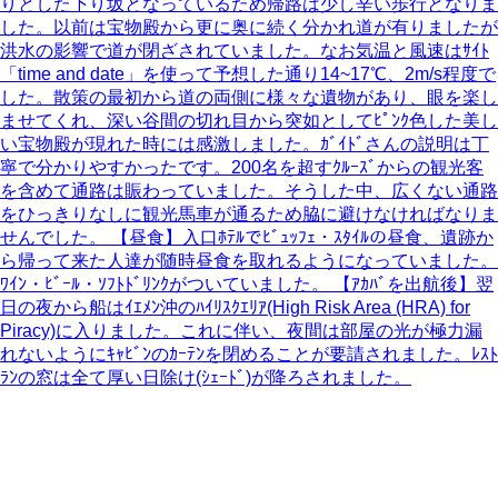
りとした下り坂となっているため帰路は少し辛い歩行となりま
した。以前は宝物殿から更に奥に続く分かれ道が有りましたが
洪水の影響で道が閉ざされていました。なお気温と風速はｻｲﾄ
「time and date」を使って予想した通り14~17℃、2m/s程度で
した。散策の最初から道の両側に様々な遺物があり、眼を楽し
ませてくれ、深い谷間の切れ目から突如としてﾋﾟﾝｸ色した美し
い宝物殿が現れた時には感激しました。ｶﾞｲﾄﾞさんの説明は丁
寧で分かりやすかったです。200名を超すｸﾙｰｽﾞからの観光客
を含めて通路は賑わっていました。そうした中、広くない通路
をひっきりなしに観光馬車が通るため脇に避けなければなりま
せんでした。 【昼食】入口ﾎﾃﾙでﾋﾞｭｯﾌｪ・ｽﾀｲﾙの昼食、遺跡か
ら帰って来た人達が随時昼食を取れるようになっていました。
ﾜｲﾝ・ﾋﾞｰﾙ・ｿﾌﾄﾄﾞﾘﾝｸがついていました。 【ｱｶﾊﾞを出航後】翌
日の夜から船はｲｴﾒﾝ沖のﾊｲﾘｽｸｴﾘｱ(High Risk Area (HRA) for
Piracy)に入りました。これに伴い、夜間は部屋の光が極力漏
れないようにｷｬﾋﾞﾝのｶｰﾃﾝを閉めることが要請されました。ﾚｽﾄ
ﾗﾝの窓は全て厚い日除け(ｼｪｰﾄﾞ)が降ろされました。