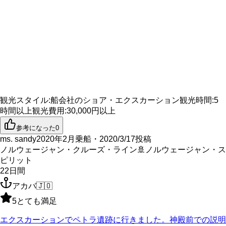
観光スタイル
:
船会社のショア・エクスカーション
観光時間
:
5
時間以上
観光費用
:
30,000円以上
参考になった
0
ms. sandy
2020年2月乗船・2020/3/17投稿
ノルウェージャン・クルーズ・ライン
🚢
ノルウェージャン・ス
ピリット
22
日間
アカバ
🇯🇴
5
とても満足
エクスカーションでペトラ遺跡に行きました。神殿前での説明