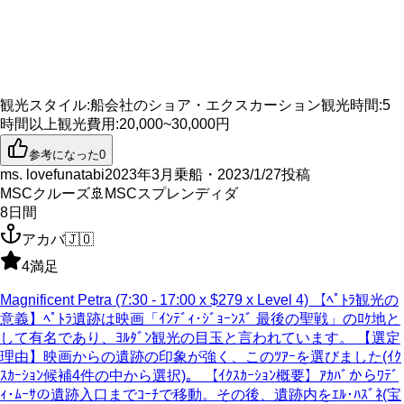
観光スタイル
:
船会社のショア・エクスカーション
観光時間
:
5
時間以上
観光費用
:
20,000~30,000円
参考になった
0
ms. lovefunatabi
2023年3月乗船・2023/1/27投稿
MSCクルーズ
🚢
MSCスプレンディダ
8
日間
アカバ
🇯🇴
4
満足
Magnificent Petra (7:30 - 17:00 x $279 x Level 4) 【ﾍﾟﾄﾗ観光の
意義】ﾍﾟﾄﾗ遺跡は映画「ｲﾝﾃﾞｨ･ｼﾞｮｰﾝｽﾞ 最後の聖戦」のﾛｹ地と
して有名であり、ﾖﾙﾀﾞﾝ観光の目玉と言われています。 【選定
理由】映画からの遺跡の印象が強く、このﾂｱｰを選びました(ｲｸ
ｽｶｰｼｮﾝ候補4件の中から選択)。 【ｲｸｽｶｰｼｮﾝ概要】ｱｶﾊﾞからﾜﾃﾞ
ｨ･ﾑｰｻの遺跡入口までｺｰﾁで移動。その後、遺跡内をｴﾙ･ﾊｽﾞﾈ(宝