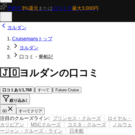
予約で
3%還元
または
口コミで
最大3,000円
ヨルダン
Cruisemansトップ
ヨルダン
口コミ・乗船記
🇯🇴
ヨルダンの口コミ
|
|
口コミあり
1,768
すべて
Future Cruise
絞り込み
1
60
すべてクリア
注目のクルーズライン
:
プリンセス・クルーズ
ロイヤル・
カリビアン
MSCクルーズ
コスタ・クルーズ
ノルウェ
ージャン・クルーズ・ライン
日本船