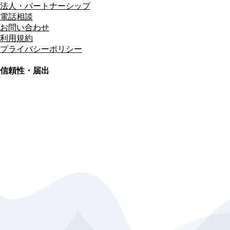
法人・パートナーシップ
電話相談
お問い合わせ
利用規約
プライバシーポリシー
信頼性・届出
総合旅行業務取扱管理者
資格保有
適格請求書発行事業者
T3011301023586
SSL/TLS暗号化通信