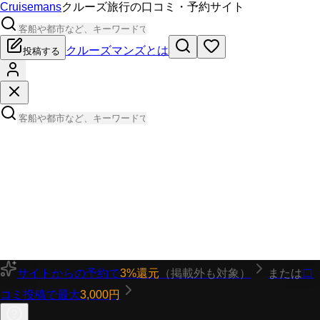
Cruisemans
クルーズ旅行の口コミ・予約サイト
クルーズマンズとは
投稿する
サイトからの予約で
3%還元
（掲載外も対象）
または
口
コミ投稿で最大
3,000円