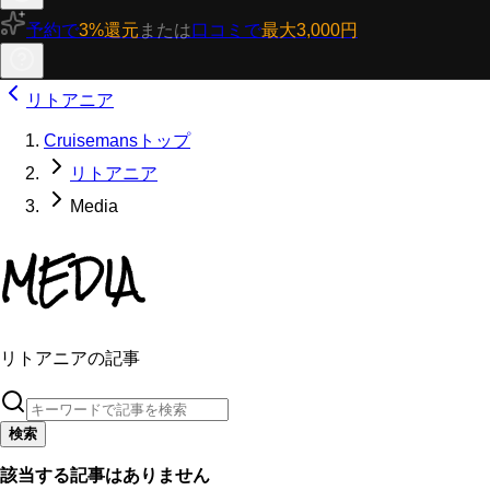
予約で
3%還元
または
口コミで
最大3,000円
リトアニア
Cruisemansトップ
リトアニア
Media
MEDIA
リトアニアの記事
検索
該当する記事はありません