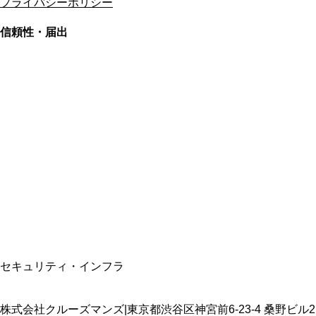
プライバシーポリシー
信頼性・届出
総合旅行業務取扱管理者
資格保有
適格請求書発行事業者
T3011301023586
SSL/TLS暗号化通信
セキュリティ・インフラ
株式会社クルーズマンズ
|
東京都渋谷区神宮前6-23-4 桑野ビル2