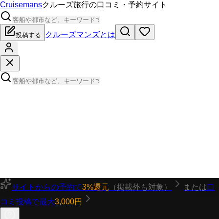
Cruisemans
クルーズ旅行の口コミ・予約サイト
クルーズマンズとは
投稿する
サイトからの予約で
3%還元
（掲載外も対象）
または
口
コミ投稿で最大
3,000円