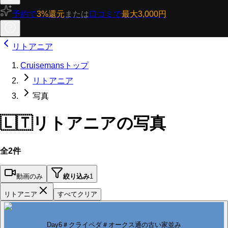
予約で
3%還元
または
口コミで
最大3,000円
リトアニア
Cruisemansトップ
リトアニア
写真
🇱🇹
リトアニアの写真
全2件
動画のみ
絞り込み
1
リトアニア
すべてクリア
Day6＃クライペダ＃オークス通の古い家並み