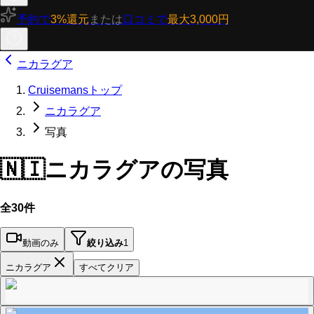
予約で
3%還元
または
口コミで
最大3,000円
ニカラグア
Cruisemansトップ
ニカラグア
写真
🇳🇮
ニカラグアの写真
全30件
動画のみ
絞り込み
1
ニカラグア
すべてクリア