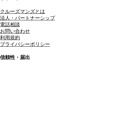
クルーズマンズとは
法人・パートナーシップ
電話相談
お問い合わせ
利用規約
プライバシーポリシー
信頼性・届出
総合旅行業務取扱管理者
資格保有
適格請求書発行事業者
T3011301023586