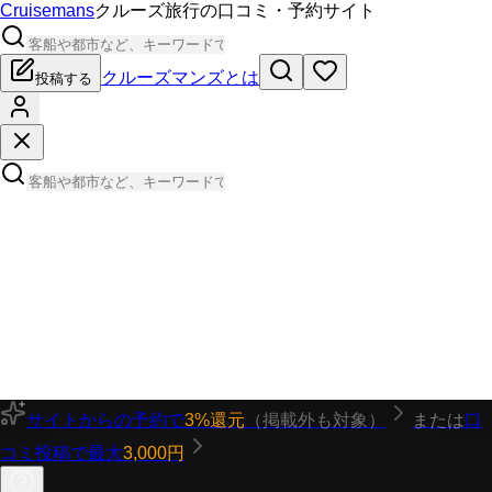
Cruisemans
クルーズ旅行の口コミ・予約サイト
クルーズマンズとは
投稿する
サイトからの予約で
3%還元
（掲載外も対象）
または
口
コミ投稿で最大
3,000円