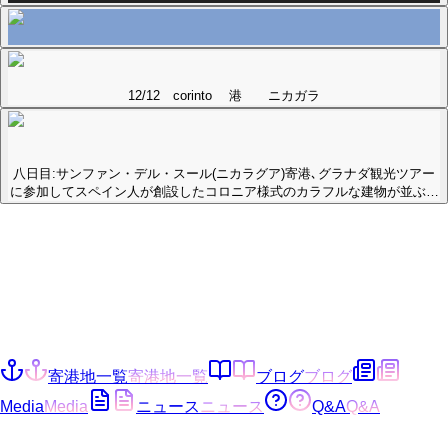
12/12 corinto 港 ニカガラ
八日目:サンファン・デル・スール(ニカラグア)寄港､グラナダ観光ツアー
に参加してスペイン人が創設したコロニア様式のカラフルな建物が並ぶ…
寄港地一覧
寄港地一覧
ブログ
ブログ
Media
Media
ニュース
ニュース
Q&A
Q&A