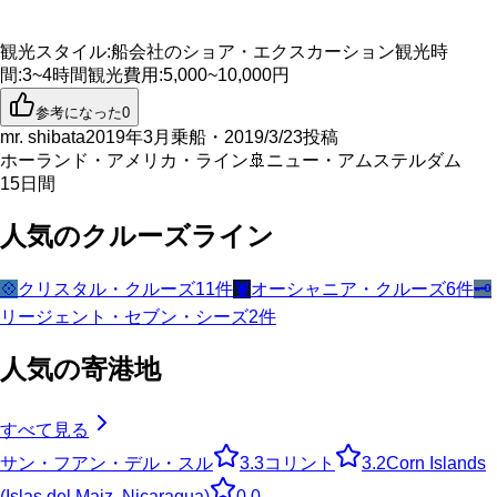
観光スタイル
:
船会社のショア・エクスカーション
観光時
間
:
3~4時間
観光費用
:
5,000~10,000円
参考になった
0
mr. shibata
2019年3月乗船・2019/3/23投稿
ホーランド・アメリカ・ライン
🚢
ニュー・アムステルダム
15
日間
人気のクルーズライン
💠
クリスタル・クルーズ
11
件
🦞
オーシャニア・クルーズ
6
件
🗝️
リージェント・セブン・シーズ
2
件
人気の寄港地
すべて見る
サン・フアン・デル・スル
3.3
コリント
3.2
Corn Islands
(Islas del Maiz, Nicaragua)
0.0