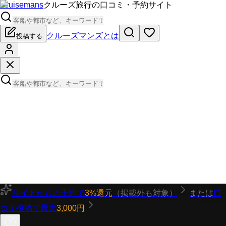
Cruisemans
クルーズ旅行の口コミ・予約サイト
クルーズマンズとは
投稿する
サイトからの予約で
3%還元
（掲載外も対象）
または
口
コミ投稿で最大
3,000円