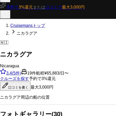
予約で
3%還元
または
口コミで
最大3,000円
Cruisemansトップ
ニカラグア
🇳🇮
ニカラグア
Nicaragua
3.4
(
5
件)
19
件航程
¥65,883/日〜
クルーズを探す
予約で3%還元
最大3,000円
口コミを書く
ニカラグア
周辺の船の位置
フォトギャラリー
(
30
)