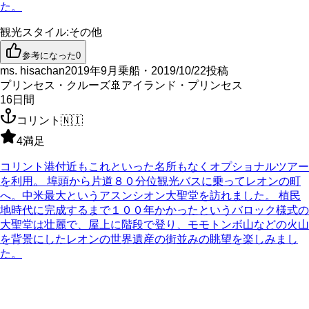
た。
観光スタイル
:
その他
参考になった
0
ms. hisachan
2019年9月乗船・2019/10/22投稿
プリンセス・クルーズ
🚢
アイランド・プリンセス
16
日間
コリント
🇳🇮
4
満足
コリント港付近もこれといった名所もなくオプショナルツアー
を利用。 埠頭から片道８０分位観光バスに乗ってレオンの町
へ。中米最大というアスンシオン大聖堂を訪れました。 植民
地時代に完成するまで１００年かかったというバロック様式の
大聖堂は壮麗で、屋上に階段で登り、モモトンボ山などの火山
を背景にしたレオンの世界遺産の街並みの眺望を楽しみまし
た。