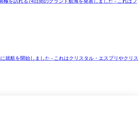
南極を訪れる74日間のグランド航海を発表しました - これはフ
に就航を開始しました - これはクリスタル・エスプリやクリス