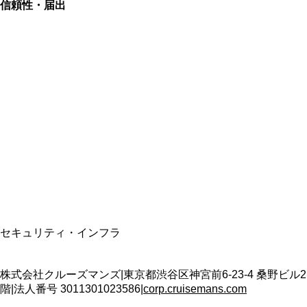
信頼性・届出
総合旅行業務取扱管理者
資格保有
適格請求書発行事業者
T3011301023586
SSL/TLS暗号化通信
セキュリティ・インフラ
株式会社クルーズマンズ
|
東京都渋谷区神宮前6-23-4 桑野ビル2
階
|
法人番号
3011301023586
|
corp.cruisemans.com