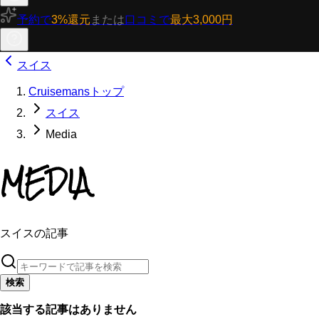
予約で
3%還元
または
口コミで
最大3,000円
スイス
Cruisemansトップ
スイス
Media
MEDIA
スイスの記事
検索
該当する記事はありません