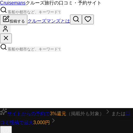
Cruisemans
クルーズ旅行の口コミ・予約サイト
クルーズマンズとは
投稿する
サイトからの予約で
3%還元
（掲載外も対象）
または
口
コミ投稿で最大
3,000円