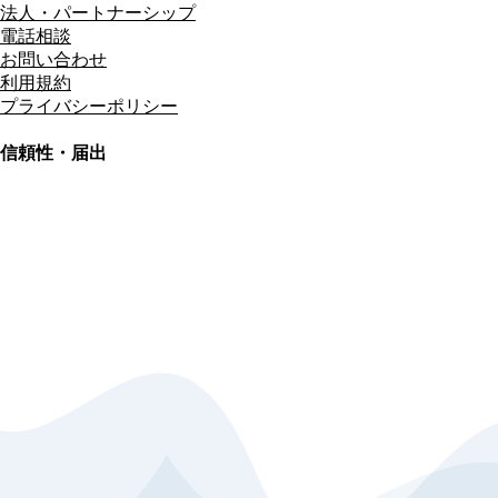
法人・パートナーシップ
電話相談
お問い合わせ
利用規約
プライバシーポリシー
信頼性・届出
総合旅行業務取扱管理者
資格保有
適格請求書発行事業者
T3011301023586
SSL/TLS暗号化通信