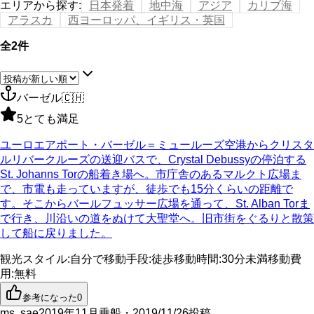
エリアから探す
:
日本発着
地中海
アジア
カリブ海
アラスカ
西ヨーロッパ、イギリス・英国
全2件
バーゼル
🇨🇭
5
とても満足
ユーロエアポート・バーゼル＝ミュールーズ空港からクリスタ
ルリバークルーズの送迎バスで、Crystal Debussyの停泊する
St. Johanns Torの船着き場へ。市庁舎のあるマルクト広場ま
で、市電も走っていますが、徒歩でも15分くらいの距離で
す。そこからバールフュッサー広場を通って、St. Alban Torま
で行き、川沿いの道をぬけて大聖堂へ。旧市街をぐるりと散策
して船に戻りました。
観光スタイル
:
自分で
移動手段
:
徒歩
移動時間
:
30分未満
移動費
用
:
無料
参考になった
0
ms. sae
2019年11月乗船・2019/11/26投稿