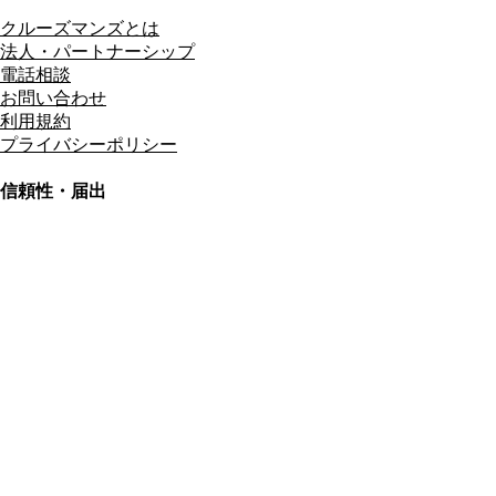
クルーズマンズとは
法人・パートナーシップ
電話相談
お問い合わせ
利用規約
プライバシーポリシー
信頼性・届出
総合旅行業務取扱管理者
資格保有
適格請求書発行事業者
T3011301023586