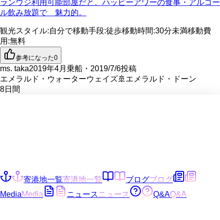
ランウジ利用可能部屋だと、ハッピーアワーの食事・アルコー
ル飲み放題で 魅力的。
観光スタイル
:
自分で
移動手段
:
徒歩
移動時間
:
30分未満
移動費
用
:
無料
参考になった
0
ms. taka
2019年4月乗船・2019/7/6投稿
エメラルド・ウォーターウェイズ
🚢
エメラルド・ドーン
8
日間
寄港地一覧
寄港地一覧
ブログ
ブログ
Media
Media
ニュース
ニュース
Q&A
Q&A