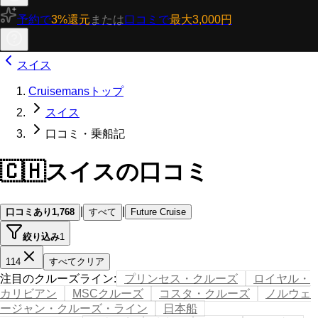
予約で
3%還元
または
口コミで
最大3,000円
スイス
Cruisemansトップ
スイス
口コミ・乗船記
🇨🇭
スイスの口コミ
|
|
口コミあり
1,768
すべて
Future Cruise
絞り込み
1
114
すべてクリア
注目のクルーズライン
:
プリンセス・クルーズ
ロイヤル・
カリビアン
MSCクルーズ
コスタ・クルーズ
ノルウェ
ージャン・クルーズ・ライン
日本船