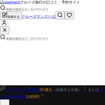
Cruisemans
クルーズ旅行の口コミ・予約サイト
クルーズマンズとは
投稿する
サイトからの予約で
3%還元
（掲載外も対象）
または
口
コミ投稿で最大
3,000円