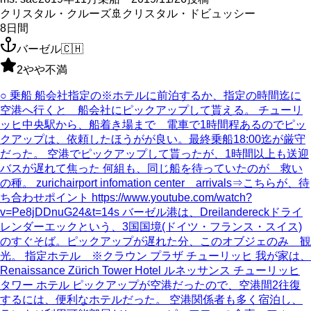
クリスタル・クルーズ
🚢
クリスタル・ドビュッシー
8
日間
バーゼル
🇨🇭
2
やや不満
○ 乗船 船会社指定の※ホテルに前泊するか、指定の時間迄に
空港へ行くと 船会社にピックアップして貰える。 チューリ
ッヒ中央駅から、船着き場まで 電車で1時間程あるのでピッ
クアップは、依頼したほうがが良い。最終乗船18:00迄が厳守
だった。 空港でピックアップして貰ったが、1時間以上も送迎
バスが遅れて焦った 何組も、同じ船を待っていたのが 救い
の種。 zurichairport infomation center arrivals⇒こちらが、待
ち合わせポイント https://www.youtube.com/watch?
v=Pe8jDDnuG24&t=14s バーゼル港は、Dreilandereckドライ
レンダーエックという、3国国境(ドイツ・フランス・スイス)
のすぐそば。ピックアップが遅れた分、このオブジェのみ 観
光。 指定ホテル ※クラウン プラザ チューリッヒ 我が家は、
Renaissance Zürich Tower Hotel ルネッサンス チューリッヒ
タワー ホテル ピックアップが空港だったので、空港間2往復
するには、便利なホテルだった。 空港関係者も多く宿泊し、