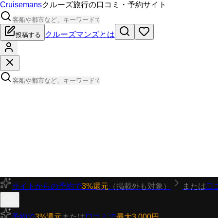
Cruisemans
クルーズ旅行の口コミ・予約サイト
クルーズマンズとは
投稿する
サイトからの予約で
3%還元
（掲載外も対象）
または
口
予約で
3%還元
または
口コミで
最大3,000円