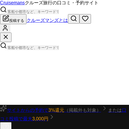
Cruisemans
クルーズ旅行の口コミ・予約サイト
クルーズマンズとは
投稿する
サイトからの予約で
3%還元
（掲載外も対象）
または
口
コミ投稿で最大
3,000円