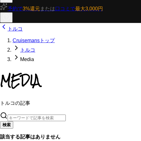
予約で
3%還元
または
口コミで
最大3,000円
トルコ
Cruisemansトップ
トルコ
Media
MEDIA
トルコの記事
検索
該当する記事はありません