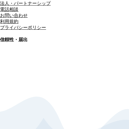
法人・パートナーシップ
電話相談
お問い合わせ
利用規約
プライバシーポリシー
信頼性・届出
総合旅行業務取扱管理者
資格保有
適格請求書発行事業者
T3011301023586
SSL/TLS暗号化通信