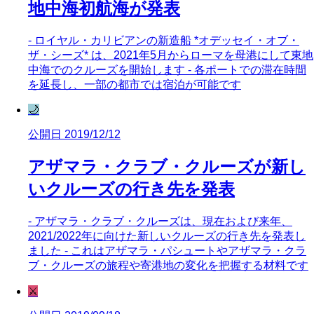
地中海初航海が発表
- ロイヤル・カリビアンの新造船 *オデッセイ・オブ・
ザ・シーズ* は、2021年5月からローマを母港にして東地
中海でのクルーズを開始します - 各ポートでの滞在時間
を延長し、一部の都市では宿泊が可能です
🌙
公開日 2019/12/12
アザマラ・クラブ・クルーズが新し
いクルーズの行き先を発表
- アザマラ・クラブ・クルーズは、現在および来年、
2021/2022年に向けた新しいクルーズの行き先を発表し
ました - これはアザマラ・パシュートやアザマラ・クラ
ブ・クルーズの旅程や寄港地の変化を把握する材料です
⚔️