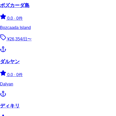
ボズカーダ島
0.0
·
0件
Bozcaada Island
¥26,354/日〜
ダルヤン
0.0
·
0件
Dalyan
ディキリ