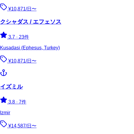
¥10,871/日〜
クシャダス / エフェソス
3.7
·
23件
Kusadasi (Ephesus, Turkey)
¥10,871/日〜
イズミル
3.8
·
7件
Izmir
¥14,587/日〜