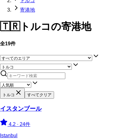
トルコ
寄港地
🇹🇷
トルコ
の寄港地
全19件
トルコ
すべてクリア
イスタンブール
4.2
·
24件
Istanbul