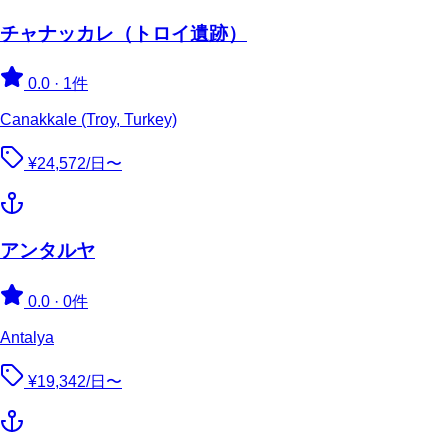
チャナッカレ（トロイ遺跡）
0.0
·
1件
Canakkale (Troy, Turkey)
¥24,572/日〜
アンタルヤ
0.0
·
0件
Antalya
¥19,342/日〜