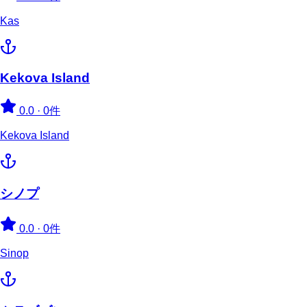
Kas
Kekova Island
0.0
·
0件
Kekova Island
シノプ
0.0
·
0件
Sinop