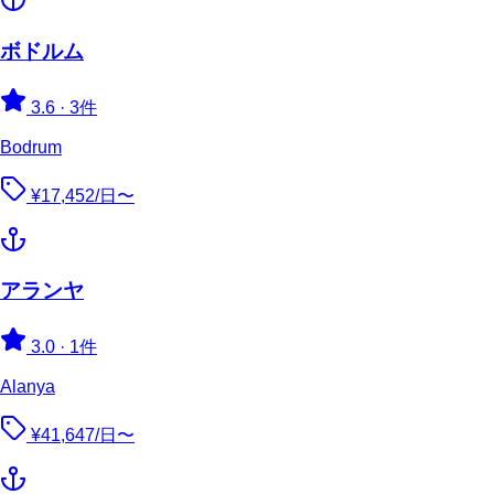
ボドルム
3.6
·
3件
Bodrum
¥17,452/日〜
アランヤ
3.0
·
1件
Alanya
¥41,647/日〜